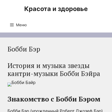
Перейти
Красота и здоровье
к
содержимому
Меню
Бобби Бэр
История и музыка звезды
кантри-музыки Бобби Бэйра
Знакомство с Бобби Бэром
Бобби Бэр (урожденный Роберт Джозеф Бэр)