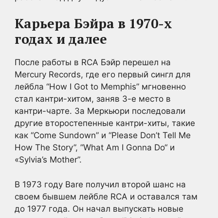
Карьера Бэйра в 1970-х
годах и далее
После работы в RCA Бэйр перешел на
Mercury Records, где его первый сингл для
лейбла “How I Got to Memphis” мгновенно
стал кантри-хитом, заняв 3-е место в
кантри-чарте. За Меркьюри последовали
другие второстепенные кантри-хиты, такие
как “Come Sundown” и “Please Don’t Tell Me
How The Story”, ”What Am I Gonna Do“ и
«Sylvia’s Mother”.
В 1973 году Bare получил второй шанс на
своем бывшем лейбле RCA и оставался там
до 1977 года. Он начал выпускать новые