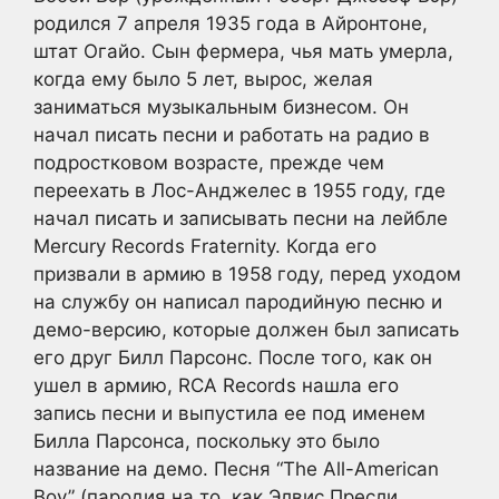
родился 7 апреля 1935 года в Айронтоне,
штат Огайо. Сын фермера, чья мать умерла,
когда ему было 5 лет, вырос, желая
заниматься музыкальным бизнесом. Он
начал писать песни и работать на радио в
подростковом возрасте, прежде чем
переехать в Лос-Анджелес в 1955 году, где
начал писать и записывать песни на лейбле
Mercury Records Fraternity. Когда его
призвали в армию в 1958 году, перед уходом
на службу он написал пародийную песню и
демо-версию, которые должен был записать
его друг Билл Парсонс. После того, как он
ушел в армию, RCA Records нашла его
запись песни и выпустила ее под именем
Билла Парсонса, поскольку это было
название на демо. Песня “The All-American
Boy” (пародия на то, как Элвис Пресли