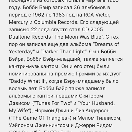
последний из которых попал в чарты в 1983
году. Бобби Бэйр записал 36 альбомов в
период с 1962 по 1983 год на RCA Victor,
Mercury и Columbia Records. Его следующей
записью 22 года спустя стал CD 2005
Dualtone Records “The Moon Was Blue”. С тех
пор он записал еще два альбома “Dreams of
Yesterday” и “Darker Than Light”. Сын Бобби
Бэйра, Бобби Бэйр-младший, также является
кантри-музыкантом. Он и его отец были
номинированы на премию Грэмми за их дуэт
“Daddy What If”, когда Бэру-младшему было
восемь лет. Бобби Бэйр также записал
альбомы с кантри-певцами Скитером
Дэвисом (“Tunes For Two“ и ”Your Husband,
My Wife“), Нормой Джин и Лиз Андерсон
(”The Game Of Triangles») и Мелом Тиллисом,
Уэйлоном Дженнингсом и Джерри Ридом