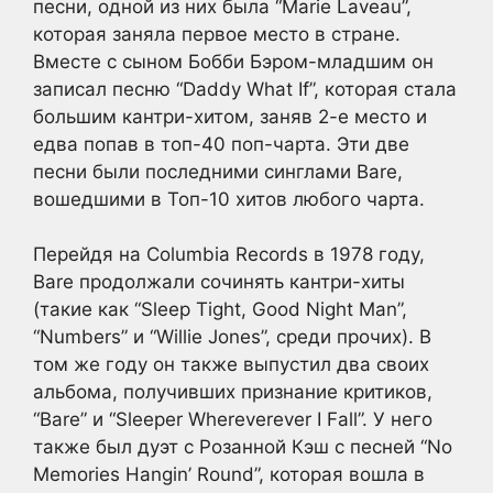
песни, одной из них была “Marie Laveau”,
которая заняла первое место в стране.
Вместе с сыном Бобби Бэром-младшим он
записал песню “Daddy What If”, которая стала
большим кантри-хитом, заняв 2-е место и
едва попав в топ-40 поп-чарта. Эти две
песни были последними синглами Bare,
вошедшими в Топ-10 хитов любого чарта.
Перейдя на Columbia Records в 1978 году,
Bare продолжали сочинять кантри-хиты
(такие как “Sleep Tight, Good Night Man”,
“Numbers” и “Willie Jones”, среди прочих). В
том же году он также выпустил два своих
альбома, получивших признание критиков,
“Bare” и “Sleeper Whereverever I Fall”. У него
также был дуэт с Розанной Кэш с песней “No
Memories Hangin’ Round”, которая вошла в