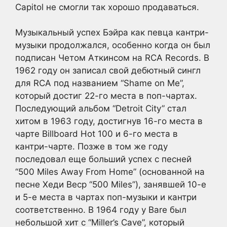
Capitol не смогли так хорошо продаваться.
Музыкальный успех Бэйра как певца кантри-
музыки продолжался, особенно когда он был
подписан Четом Аткинсом на RCA Records. В
1962 году он записал свой дебютный сингл
для RCA под названием “Shame on Me”,
который достиг 22-го места в поп-чартах.
Последующий альбом “Detroit City” стал
хитом в 1963 году, достигнув 16-го места в
чарте Billboard Hot 100 и 6-го места в
кантри-чарте. Позже в том же году
последовал еще больший успех с песней
“500 Miles Away From Home” (основанной на
песне Хеди Веср “500 Miles”), занявшей 10-е
и 5-е места в чартах поп-музыки и кантри
соответственно. В 1964 году у Bare был
небольшой хит с “Miller’s Cave”, который