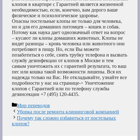
клопов в квартире с Гарантией является жизненной
необходимостью, если, конечно, вам дорого ваше
физическое и психологическое здоровье.
Опасны постельные клопы не только для человека,
но и для его домашних питомцев – кошек и собак.
Потому как наука дает однозначный ответ на вопрос
– кусают ли клопы домашних животных. Клопы не
видят разницы – кровь человека или животного они
потребляют в пищу. Но, если Вы можете
позаботиться о себе, снять трубку телефона и вызвать
службу дезинфекции от клопов в Москве и тем
самым уничтожить их с гарантией результата, то ваш
пес или кошка такой возможности лишены. Вся их
надежда только на Вас. Не откладывайте, узнайте все
подробности у нас на странице-> Уничтожение
клопов с Гарантией или по телефону службы
дезинсекции +7 (495) 120-4435.
Рубрики
Мир переводов
Уборка после ремонта клининговой компанией
Почему так сложно избавиться от постельных
клопов?