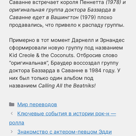
Саванне встречает короля Пеннетта
(1978) и
оригинальная группа доктора Баззарда в
Саванне едет в Вашингтон
(1979) плохо
продавались, что привело к распаду группы.
Примерно в тот момент Дарнелл и Эрнандес
сформировали новую группу под названием
Kid Creole & the Coconuts. Отбросив слово
“оригинальная”, Браудер воссоздал группу
доктора Баззарда в Саванне в 1984 году. У
них был только один альбом под
названием
Calling All the Beatniks!
Рубрики
Мир переводов
Ключевые события в истории рок-н —
ролла
Знакомство с актером-певцом Эдди