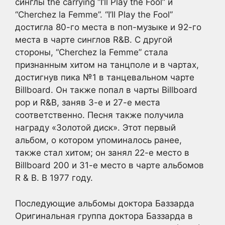
синглы the carrying “I’ll Play the Fool” и
“Cherchez la Femme”. “I’ll Play the Fool”
достигла 80-го места в поп-музыке и 92-го
места в чарте синглов R&B. С другой
стороны, “Cherchez la Femme” стала
признанным хитом на танцполе и в чартах,
достигнув пика №1 в танцевальном чарте
Billboard. Он также попал в чарты Billboard
pop и R&B, заняв 3-е и 27-е места
соответственно. Песня также получила
награду «Золотой диск». Этот первый
альбом, о котором упоминалось ранее,
также стал хитом; он занял 22-е место в
Billboard 200 и 31-е место в чарте альбомов
R & B. В 1977 году.
Последующие альбомы доктора Баззарда
Оригинальная группа доктора Баззарда в