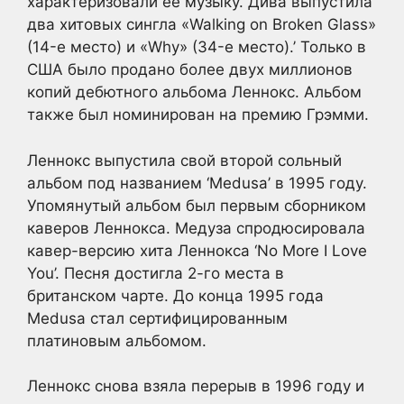
характеризовали ее музыку. Дива выпустила
два хитовых сингла «Walking on Broken Glass»
(14-е место) и «Why» (34-е место).’ Только в
США было продано более двух миллионов
копий дебютного альбома Леннокс. Альбом
также был номинирован на премию Грэмми.
Леннокс выпустила свой второй сольный
альбом под названием ‘Medusa’ в 1995 году.
Упомянутый альбом был первым сборником
каверов Леннокса. Медуза спродюсировала
кавер-версию хита Леннокса ‘No More I Love
You’. Песня достигла 2-го места в
британском чарте. До конца 1995 года
Medusa стал сертифицированным
платиновым альбомом.
Леннокс снова взяла перерыв в 1996 году и