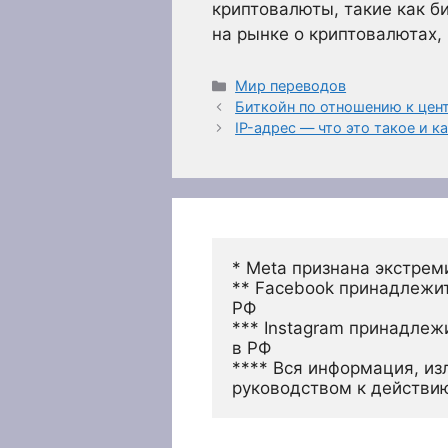
криптовалюты, такие как б
на рынке о криптовалютах, 
Рубрики
Мир переводов
Биткойн по отношению к цен
IP-адрес — что это такое и к
* Meta признана экстрем
** Facebook принадлежит
РФ
*** Instagram принадлеж
в РФ 
**** Вся информация, из
руководством к действи