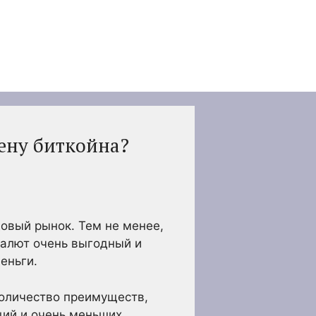
ену биткойна?
довый рынок. Тем не менее,
валют очень выгодный и
еньги.
количество преимуществ,
ций и очень меньших