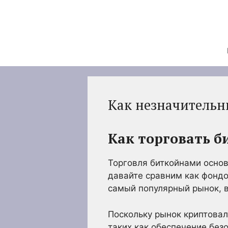
Перейти
к
содержимому
Как незначительн
Как торговать 
Торговля биткойнами основ
давайте сравним как фондо
самый популярный рынок, 
Поскольку рынок криптова
таких как обеспечение без