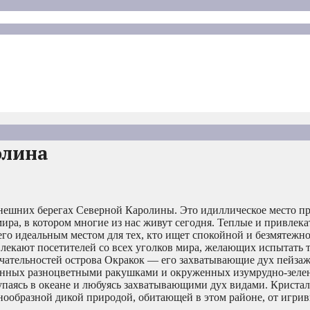
олина
ешних берегах Северной Каролины. Это идиллическое место пр
ира, в котором многие из нас живут сегодня. Теплые и привлек
его идеальным местом для тех, кто ищет спокойной и безмятежн
влекают посетителей со всех уголков мира, желающих испытать т
ечательностей острова Окракок — его захватывающие дух пейзаж
еянных разноцветными ракушками и окруженных изумрудно-зел
купаясь в океане и любуясь захватывающими дух видами. Криста
нообразной дикой природой, обитающей в этом районе, от игри