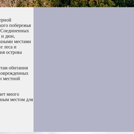
ерной
кого побережья
в Соединенных
 и дюн,
ажными местами
е леса и
ия острова
стам обитания
 поврежденных
и местной
ает много
ьным местом для