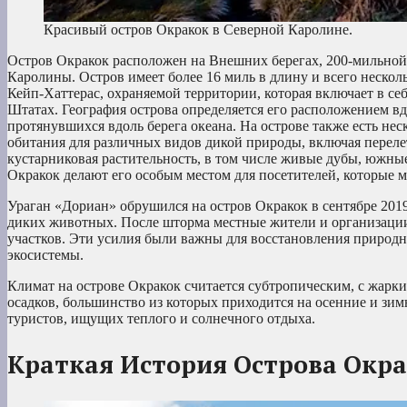
Красивый остров Окракок в Северной Каролине.
Остров Окракок расположен на Внешних берегах, 200-мильной
Каролины. Остров имеет более 16 миль в длину и всего нескол
Кейп-Хаттерас, охраняемой территории, которая включает в с
Штатах. География острова определяется его расположением в
протянувшихся вдоль берега океана. На острове также есть н
обитания для различных видов дикой природы, включая переле
кустарниковая растительность, в том числе живые дубы, южны
Окракок делают его особым местом для посетителей, которые м
Ураган «Дориан» обрушился на остров Окракок в сентябре 2019
диких животных. После шторма местные жители и организации
участков. Эти усилия были важны для восстановления природн
экосистемы.
Климат на острове Окракок считается субтропическим, с жарки
осадков, большинство из которых приходится на осенние и зим
туристов, ищущих теплого и солнечного отдыха.
Краткая История Острова Окр