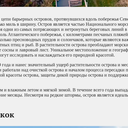
 цепи барьерных островов, протянувшихся вдоль побережья Сев
ько миль в ширину. Остров является частью Национального морс
ебя одни из самых потрясающих и нетронутых береговых линий 
доль Атлантического побережья, с километрами песчаных пляжей
есколько пресноводных прудов и солончаков, которые являются в
тных птиц и рыб. В растительности острова преобладают морски
е сосны и лавровый лист. Уникальное местоположение и географ
огут исследовать и наслаждаться его природной красотой.
 года и нанес значительный ущерб растительности острова и ме
 работали над очисткой острова и началом процесса пересадки
ой красоты острова, защиты дикой природы острова и поддержк
м и влажным летом и мягкой зимой. В течение всего года выпад
ние месяцы. Несмотря на редкие штормы, остров является идеал
акок