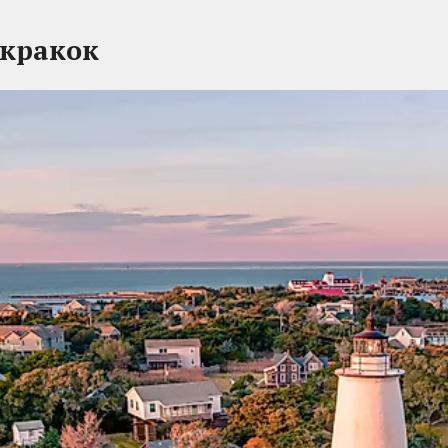
Окракок