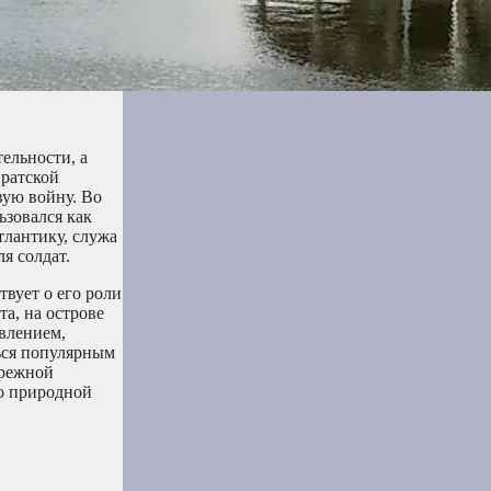
ельности, а
иратской
ую войну. Во
ьзовался как
тлантику, служа
я солдат.
вует о его роли
а, на острове
авлением,
ься популярным
брежной
го природной