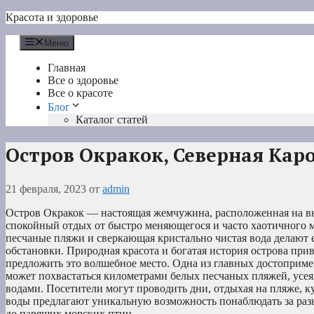
Перейти
Красота и здоровье
к
содержимому
Меню
Главная
Все о здоровье
Все о красоте
Блог
Каталог статей
Остров Окракок, Северная Кар
21 февраля, 2023
от
admin
Остров Окракок — настоящая жемчужина, расположенная на вн
спокойный отдых от быстро меняющегося и часто хаотичного м
песчаные пляжи и сверкающая кристально чистая вода делают 
обстановки. Природная красота и богатая история острова при
предложить это волшебное место. Одна из главных достоприм
может похвастаться километрами белых песчаных пляжей, ус
водами. Посетители могут проводить дни, отдыхая на пляже, 
воды предлагают уникальную возможность понаблюдать за раз
до парящих морских птиц.