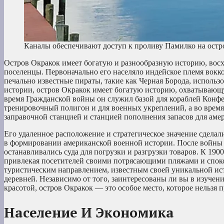
Каналы обеспечивают доступ к проливу Памилко на остр
Остров Окракок имеет богатую и разнообразную историю, вос
поселенцы. Первоначально его населяло индейское племя воккок
печально известные пираты, такие как Черная Борода, использ
истории, остров Окракок имеет богатую историю, охватываю
время Гражданской войны он служил базой для кораблей Конф
тренировочный полигон и для военных укреплений, а во врем
заправочной станцией и станцией пополнения запасов для аме
Его удаленное расположение и стратегическое значение сделал
в формировании американской военной истории. После войны о
останавливались суда для погрузки и разгрузки товаров. К 19
привлекая посетителей своими потрясающими пляжами и споко
туристическим направлением, известным своей уникальной и
деревней. Независимо от того, заинтересованы ли вы в изучен
красотой, остров Окракок — это особое место, которое нельзя 
Население И Экономика