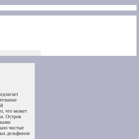
едлагает
ательные
ой
о, что может
и. Остров
еными
льно чистые
вых дельфинов