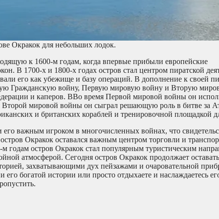
ове Окракок для небольших лодок.
ходящую к 1600-м годам, когда впервые прибыли европейские
он. В 1700-х и 1800-х годах остров стал центром пиратской деят
овали его как убежище и базу операций. В дополнение к своей п
щую Гражданскую войну, Первую мировую войну и Вторую миров
едерации и каперов. ВВо время Первой мировой войны он испол
я Второй мировой войны он сыграл решающую роль в битве за А
риканских и британских кораблей и тренировочной площадкой дл
и его важным игроком в многочисленных войнах, что свидетельст
стров Окракок оставался важным центром торговли и транспорт
00-м годам остров Окракок стал популярным туристическим напр
йной атмосферой. Сегодня остров Окракок продолжает остават
сторией, захватывающими дух пейзажами и очаровательной при
ии его богатой истории или просто отдыхаете и наслаждаетесь е
пропустить.