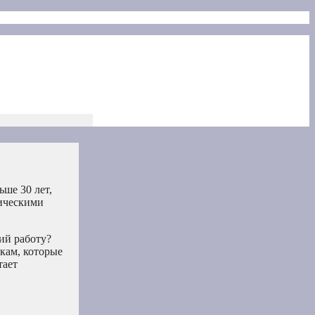
ьше 30 лет,
гическими
ий работу?
кам, которые
тает