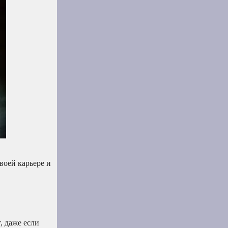
воей карьере и
, даже если