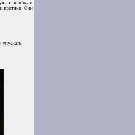
кую-то ошибку и
 и критики. Они
м упускать