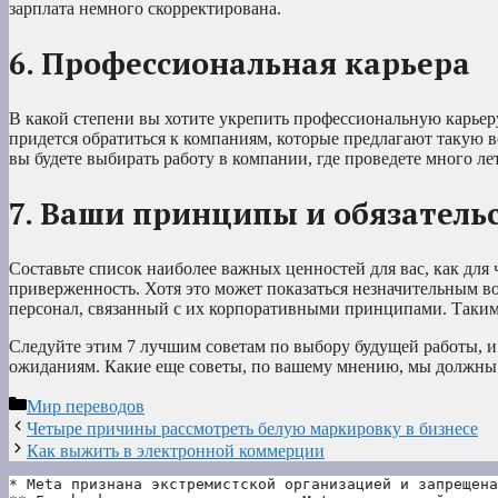
зарплата немного скорректирована.
6. Профессиональная карьера
В какой степени вы хотите укрепить профессиональную карьеру?
придется обратиться к компаниям, которые предлагают такую 
вы будете выбирать работу в компании, где проведете много лет
7. Ваши принципы и обязатель
Составьте список наиболее важных ценностей для вас, как для 
приверженность. Хотя это может показаться незначительным в
персонал, связанный с их корпоративными принципами. Таким 
Следуйте этим 7 лучшим советам по выбору будущей работы, и 
ожиданиям. Какие еще советы, по вашему мнению, мы должны вк
Рубрики
Мир переводов
Четыре причины рассмотреть белую маркировку в бизнесе
Как выжить в электронной коммерции
* Meta признана экстремистской организацией и запрещена