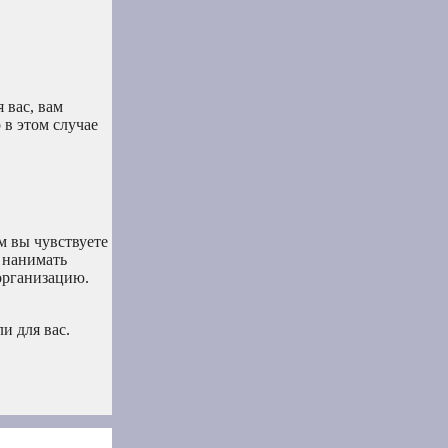
 вас, вам
 в этом случае
м вы чувствуете
 нанимать
организацию.
и для вас.