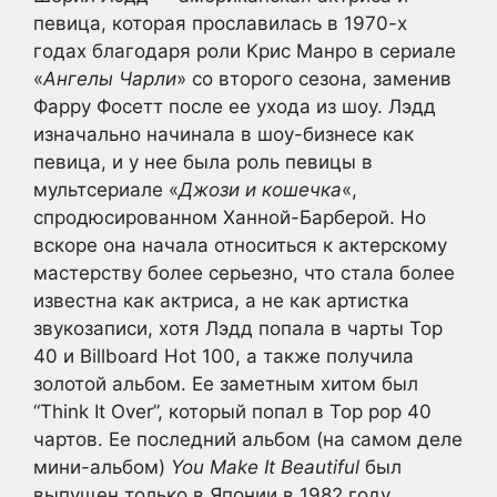
певица, которая прославилась в 1970-х
годах благодаря роли Крис Манро в сериале
«
Ангелы Чарли
» со второго сезона, заменив
Фарру Фосетт после ее ухода из шоу. Лэдд
изначально начинала в шоу-бизнесе как
певица, и у нее была роль певицы в
мультсериале «
Джози и кошечка
«,
спродюсированном Ханной-Барберой. Но
вскоре она начала относиться к актерскому
мастерству более серьезно, что стала более
известна как актриса, а не как артистка
звукозаписи, хотя Лэдд попала в чарты Top
40 и Billboard Hot 100, а также получила
золотой альбом. Ее заметным хитом был
“Think It Over”, который попал в Top pop 40
чартов. Ее последний альбом (на самом деле
мини-альбом)
You Make It Beautiful
был
выпущен только в Японии в 1982 году.