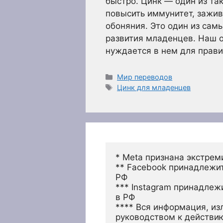
быстро. Цинк — один из та
повысить иммунитет, заживи
обоняния. Это один из сам
развития младенцев. Наш о
нуждается в нем для прав
Рубрики
Мир переводов
Метки
Цинк для младенцев
* Meta признана экстрем
** Facebook принадлежит
РФ
*** Instagram принадлеж
в РФ 
**** Вся информация, из
руководством к действи