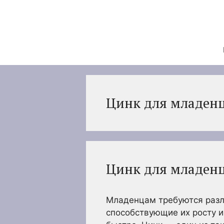
Перейти
к
содержимому
Цинк для младен
Цинк для младенц
Младенцам требуются разл
способствующие их росту и