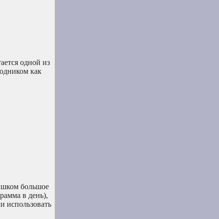
ается одной из
водником как
лишком большое
рамма в день),
и использовать