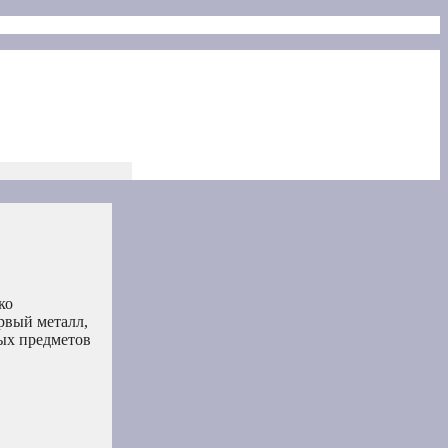
ко
рвый металл,
ных предметов