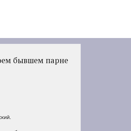
воем бывшем парне
ский.