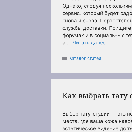
Однако, следуя нескольки
сервис, который будет рад
снова и снова. Первостепе
службы доставки. Поищите
форумах и в социальных се
а …
Читать далее
Рубрики
Каталог статей
Как выбрать тату 
Выбор тату-студии — это не
места, где ваша кожа навс
эстетическое видение долж