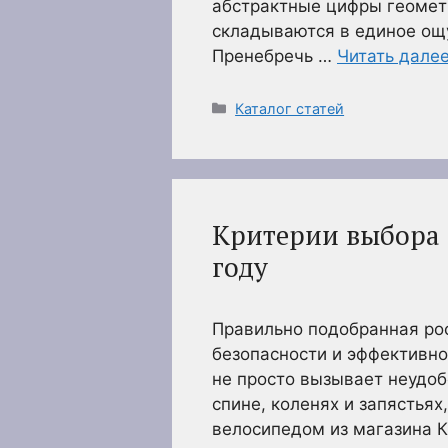
абстрактные цифры геомет
складываются в единое ощ
Пренебречь …
Читать дале
Рубрики
Каталог статей
Критерии выбора 
году
Правильно подобранная ро
безопасности и эффективн
не просто вызывает неудоб
спине, коленях и запястья
велосипедом из магазина К