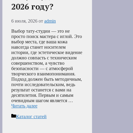
2026 году?
6 июля, 2026
от
admin
Выбор тату-студии — это не
просто поиск мастера с иглой. Это
выбор места, где ваша кожа
навсегда станет носителем
истории, где эстетическое видение
должно совпасть с техническим
совершенством, а чувство
безопасности — с атмосферой
творческого взаимопонимания.
Подход должен быть методичным,
почти исследовательским, ведь
результат останется с вами на
десятилетия. Первым и самым
очевидным шагом является …
Читать далее
Рубрики
Каталог статей