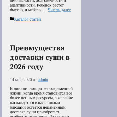
безопасности, долговечности и
адаптивности. Ребёнок растёт
быстро, и мебель, …
Читать далее
Рубрики
Каталог статей
Преимущества
доставки суши в
2026 году
14 мая, 2026
от
admin
В динамичном ритме современной
жизни, когда время становится все
более ценным ресурсом, а желание
наслаждаться изысканными
блюдами остается неизменным,
доставка суши приобретает
особую актуальность. Эта услуга