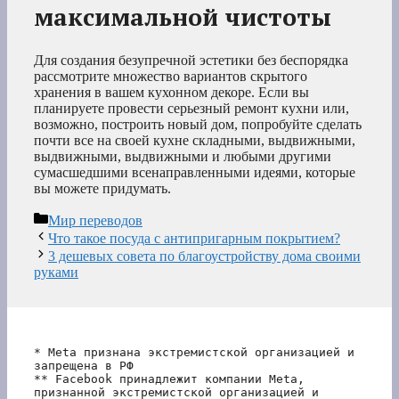
максимальной чистоты
Для создания безупречной эстетики без беспорядка
рассмотрите множество вариантов скрытого
хранения в вашем кухонном декоре. Если вы
планируете провести серьезный ремонт кухни или,
возможно, построить новый дом, попробуйте сделать
почти все на своей кухне складными, выдвижными,
выдвижными, выдвижными и любыми другими
сумасшедшими всенаправленными идеями, которые
вы можете придумать.
Рубрики
Мир переводов
Что такое посуда с антипригарным покрытием?
3 дешевых совета по благоустройству дома своими
руками
* Meta признана экстремистской организацией и 
запрещена в РФ
** Facebook принадлежит компании Meta, 
признанной экстремистской организацией и 