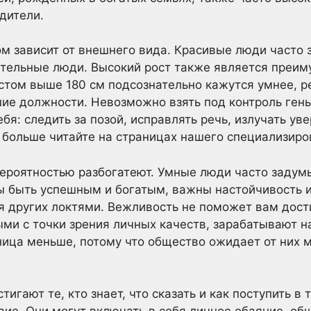
одители.
м зависит от внешнего вида. Красивые люди часто
тельные люди. Высокий рост также является преим
остом выше 180 см подсознательно кажутся умнее, р
ие должности. Невозможно взять под контроль гены
ебя: следить за позой, исправлять речь, излучать ув
 больше читайте на страницах нашего специализиро
роятностью разбогатеют. Умные люди часто задумы
ы быть успешным и богатым, важны настойчивость и
я других локтями. Вежливость не поможет вам дос
ми с точки зрения личных качеств, зарабатывают н
ица меньше, потому что общество ожидает от них м
тигают те, кто знает, что сказать и как поступить в 