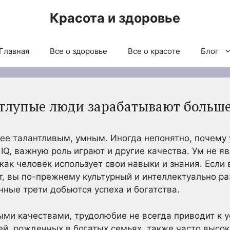
Красота и здоровье
Главная
Все о здоровье
Все о красоте
Блог
 глупые люди зарабатывают больше
нее талантливым, умным. Иногда непонятно, почему
IQ, важную роль играют и другие качества. Ум не 
как человек использует свои навыки и знания. Если 
т, вы по-прежнему культурный и интеллектуально ра
ные трети добьются успеха и богатства.
ыми качествами, трудолюбие не всегда приводит к у
ей, рожденных в богатых семьях, также часто высок