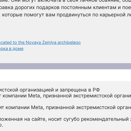
вие. Они могут включать в себя личное обаяние, об
правка дорогих подарков постоянным клиентам и по
, которые помогут вам продвинуться по карьерной л
elocated to the Novaya Zemlya archipelago
орка в доме
истской организацией и запрещена в РФ
 компании Meta, признанной экстремистской органи
ит компании Meta, признанной экстремистской орган
ложенная на сайте, носит сугубо рекомендательный х
ю.