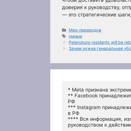
чтобы доставить удовольст
доверия к руководству, от
— это стратегические шаги
Рубрики
Мир переводов
Метки
умные
Petersburg residents will be r
Зачем нужна генеральная уб
* Meta признана экстрем
** Facebook принадлежит
РФ
*** Instagram принадлеж
в РФ 
**** Вся информация, из
руководством к действи