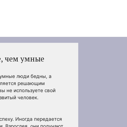
, чем умные
 умные люди бедны, а
является решающим
вы не используете свой
звитый человек.
спеху. Иногда передается
и. Взрослея, они получают