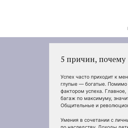
Перейти
к
содержимому
5 причин, почему
Успех часто приходит к ме
глупые — богатые. Помимо 
фактором успеха. Главное, 
багаж по максимуму, значи
Общительные и революцион
Умения в сочетании с личн
по наследству. Доходы дет