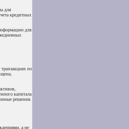
ны для
счета кредитных
 информацию для
ежедневных
 транзакциях по
ищена,
активов,
венного капитала
ионные решения.
дениями, а не