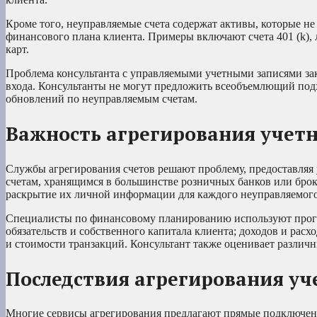
Кроме того, неуправляемые счета содержат активы, которые не 
финансового плана клиента. Примеры включают счета 401 (k), 
карт.
Проблема консультанта с управляемыми учетными записями зак
входа. Консультанты не могут предложить всеобъемлющий по
обновлений по неуправляемым счетам.
Важность агрегирования учет
Службы агрегирования счетов решают проблему, предоставляя
счетам, хранящимся в большинстве розничных банков или бро
раскрытие их личной информации для каждого неуправляемого 
Специалисты по финансовому планированию используют програ
обязательств и собственного капитала клиента; доходов и расх
и стоимости транзакций. Консультант также оценивает различ
Последствия агрегирования уч
Многие сервисы агрегирования предлагают прямые подключен