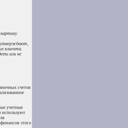
 картину
и утверждают,
их клиента.
еть или не
озничных счетов
рализованное
мые учетные
и используют
Для
 финансов этого