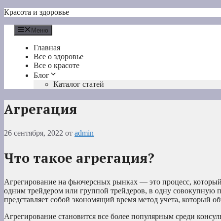
Перейти
Красота и здоровье
к
содержимому
Меню
Главная
Все о здоровье
Все о красоте
Блог
Каталог статей
Агрегация
26 сентября, 2022
от
admin
Что такое агрегация?
Агрегирование на фьючерсных рынках — это процесс, которы
одним трейдером или группой трейдеров, в одну совокупную 
представляет собой экономящий время метод учета, который о
Агрегирование становится все более популярным среди консул