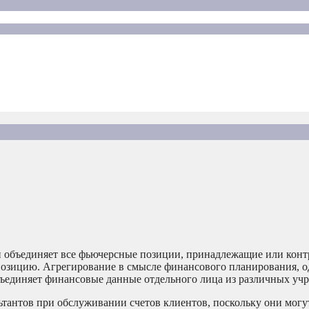
й объединяет все фьючерсные позиции, принадлежащие или кон
позицию. Агрегирование в смысле финансового планирования, о
бъединяет финансовые данные отдельного лица из различных уч
ьтантов при обслуживании счетов клиентов, поскольку они могу