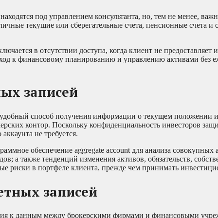
находятся под управлением консультанта, но, тем не менее, важ
личные текущие или сберегательные счета, пенсионные счета и 
лючается в отсутствии доступа, когда клиент не предоставляет
дход к финансовому планированию и управлению активами без 
ных записей
 удобный способ получения информации о текущем положении и
керских контор. Поскольку конфиденциальность инвесторов защ
аккаунта не требуется.
ммное обеспечение aggregate account для анализа совокупных 
одов; а также тенденций изменения активов, обязательств, собст
ные риски в портфеле клиента, прежде чем принимать инвестиц
етных записей
ия к данным между брокерскими фирмами и финансовыми учреж