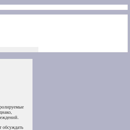
тролируемые
днако,
реждений.
т обсуждать