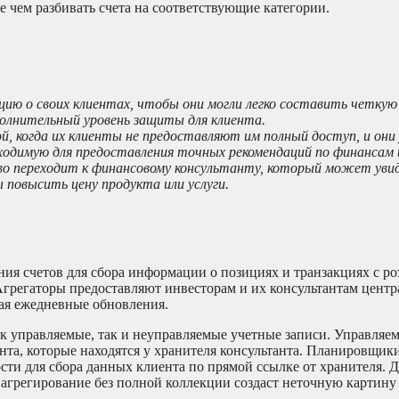
 чем разбивать счета на соответствующие категории.
ию о своих клиентах, чтобы они могли легко составить четкую
полнительный уровень защиты для клиента.
й, когда их клиенты не предоставляют им полный доступ, и он
ходимую для предоставления точных рекомендаций по финансам 
тво переходит к финансовому консультанту, который может увид
ы повысить цену продукта или услуги.
ия счетов для сбора информации о позициях и транзакциях с р
Агрегаторы предоставляют инвесторам и их консультантам цент
ая ежедневные обновления.
 управляемые, так и неуправляемые учетные записи. Управляе
нта, которые находятся у хранителя консультанта. Планировщик
сти для сбора данных клиента по прямой ссылке от хранителя. 
 агрегирование без полной коллекции создаст неточную картину