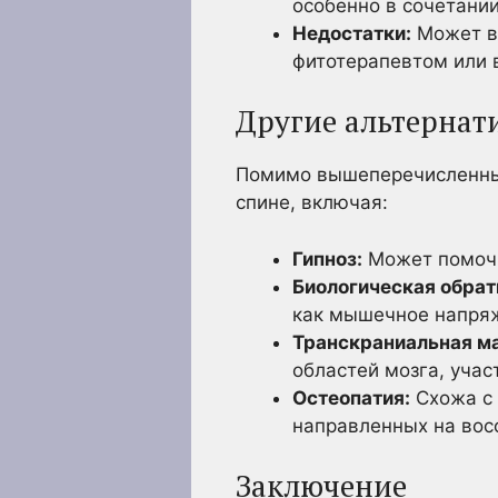
особенно в сочетани
Недостатки:
Может вы
фитотерапевтом или 
Другие альтернат
Помимо вышеперечисленных
спине, включая:
Гипноз:
Может помочь
Биологическая обрат
как мышечное напряж
Транскраниальная ма
областей мозга, учас
Остеопатия:
Схожа с 
направленных на вос
Заключение