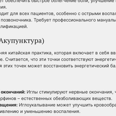
т обеспечить быстрое облегчение боли, улучшение
ия.
дит для всех пациентов, особенно с острыми восп
 позвоночника. Требует профессионального мануаль
алификацией.
Акупунктура)
яя китайская практика, которая включает в себя вв
е. Считается, что эти точки соответствуют энергет
я этих точек может восстановить энергетический бал
 окончаний:
Иглы стимулируют нервные окончания, ч
рфинов – естественных обезболивающих веществ.
ащения:
Иглоукалывание может улучшить кровообра
живлению и уменьшению воспаления.