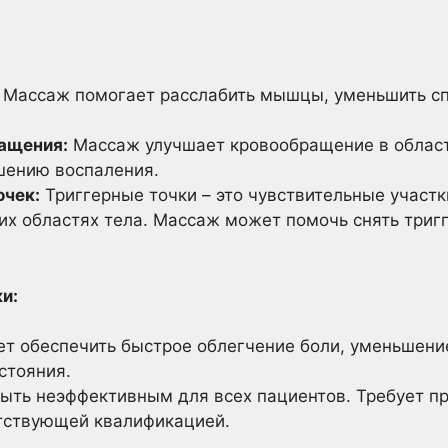
Массаж помогает расслабить мышцы, уменьшить сп
ащения:
Массаж улучшает кровообращение в области
шению воспаления.
очек:
Триггерные точки – это чувствительные участ
их областях тела. Массаж может помочь снять триг
и:
т обеспечить быстрое облегчение боли, уменьшен
стояния.
ть неэффективным для всех пациентов. Требует п
тствующей квалификацией.