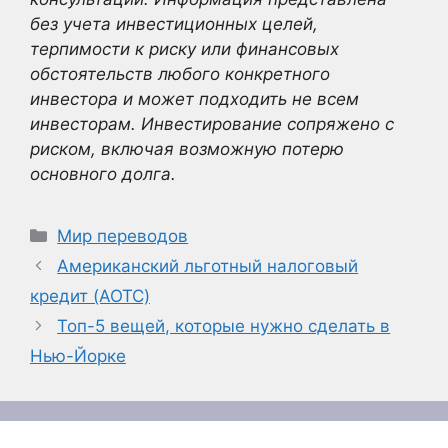
без учета инвестиционных целей,
терпимости к риску или финансовых
обстоятельств любого конкретного
инвестора и может подходить не всем
инвесторам. Инвестирование сопряжено с
риском, включая возможную потерю
основного долга.
Рубрики
Мир переводов
Американский льготный налоговый
кредит (AOTC)
Топ-5 вещей, которые нужно сделать в
Нью-Йорке