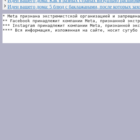
Идеи вашего дома: Как в разных странах визуально расширя
Идеи вашего дома: 5 блюд с баклажанами, после которых зах
* Meta признана экстремистской организацией и запрещена
** Facebook принадлежит компании Meta, признанной экстр
*** Instagram принадлежит компании Meta, признанной экс
**** Вся информация, изложенная на сайте, носит сугубо 