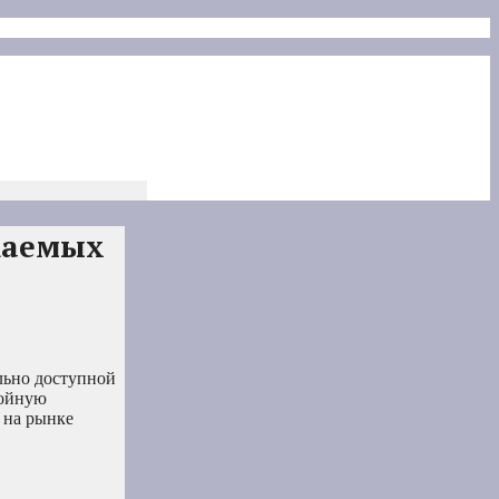
ожаемых
льно доступной
тойную
 на рынке