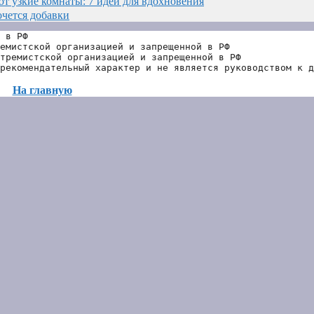
ют узкие комнаты: 7 идей для вдохновения
очется добавки
 в РФ
емистской организацией и запрещенной в РФ
тремистской организацией и запрещенной в РФ 
рекомендательный характер и не является руководством к д
На главную