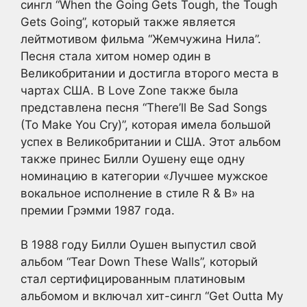
сингл “When the Going Gets Tough, the Tough
Gets Going”, который также является
лейтмотивом фильма “Жемчужина Нила”.
Песня стала хитом номер один в
Великобритании и достигла второго места в
чартах США. В Love Zone также была
представлена песня “There’ll Be Sad Songs
(To Make You Cry)”, которая имела большой
успех в Великобритании и США. Этот альбом
также принес Билли Оушену еще одну
номинацию в категории «Лучшее мужское
вокальное исполнение в стиле R & B» на
премии Грэмми 1987 года.
В 1988 году Билли Оушен выпустил свой
альбом “Tear Down These Walls”, который
стал сертифицированным платиновым
альбомом и включал хит-сингл “Get Outta My