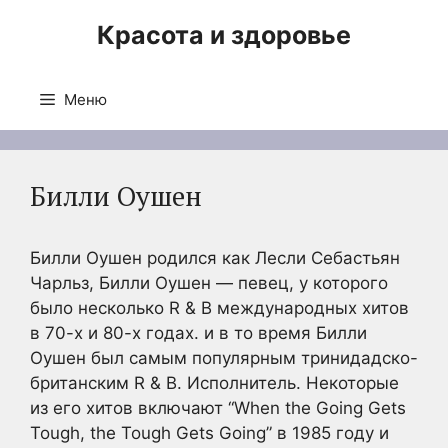
Перейти
Красота и здоровье
к
содержимому
Меню
Билли Оушен
Билли Оушен родился как Лесли Себастьян
Чарльз, Билли Оушен — певец, у которого
было несколько R & B международных хитов
в 70-х и 80-х годах. и в то время Билли
Оушен был самым популярным тринидадско-
британским R & B. Исполнитель. Некоторые
из его хитов включают “When the Going Gets
Tough, the Tough Gets Going” в 1985 году и