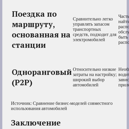
Поездка по
Част
Сравнительно легко
маршруту,
найт
управлять запасом
расп
транспортных
основанная на
обсл
средств, подходит для
быть
электромобилей
станции
расп
Одноранговый
Относительно низкие
Необ
затраты на настройку;
води
(P2P)
широкий выбор
завис
автомобилей
прил
Источник: Сравнение бизнес-моделей совместного
использования автомобилей
Заключение