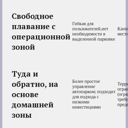
Свободное
плавание с
Гибкая для
пользователей,нет
Капи
операционной
необходимости в
мест
выделенной парковке
зоной
Туда и
обратно, на
Более простое
Терр
управление
огра
основе
автопарком; подходит
(огр
для подхода с
требу
домашней
низкими
пред
инвестициями
зоны