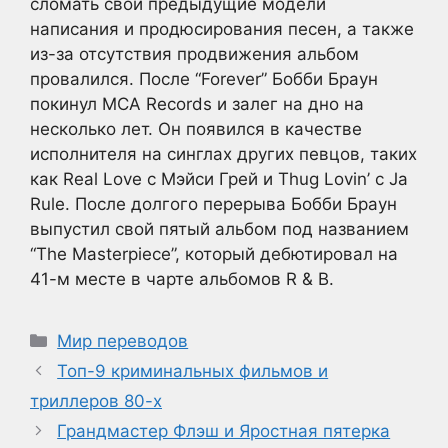
сломать свои предыдущие модели
написания и продюсирования песен, а также
из-за отсутствия продвижения альбом
провалился. После “Forever” Бобби Браун
покинул MCA Records и залег на дно на
несколько лет. Он появился в качестве
исполнителя на синглах других певцов, таких
как Real Love с Мэйси Грей и Thug Lovin’ с Ja
Rule. После долгого перерыва Бобби Браун
выпустил свой пятый альбом под названием
“The Masterpiece”, который дебютировал на
41-м месте в чарте альбомов R & B.
Рубрики
Мир переводов
Топ-9 криминальных фильмов и
триллеров 80-х
Грандмастер Флэш и Яростная пятерка