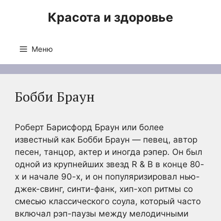
Перейти
Красота и здоровье
к
содержимому
Меню
Бобби Браун
Роберт Барисфорд Браун или более
известный как Бобби Браун — певец, автор
песен, танцор, актер и иногда рэпер. Он был
одной из крупнейших звезд R & B в конце 80-
х и начале 90-х, и он популяризировал нью-
джек-свинг, синти-фанк, хип-хоп ритмы со
смесью классического соула, который часто
включал рэп-паузы между мелодичными