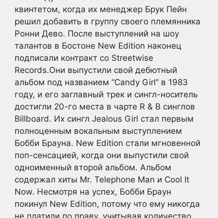
квинтетом, когда их менеджер Брук Пейн
решил добавить в группу своего племянника
Ронни Дево. После выступлений на шоу
талантов в Бостоне New Edition наконец
подписали контракт со Streetwise
Records.Они выпустили свой дебютный
альбом под названием “Candy Girl” в 1983
году, и его заглавный трек и сингл-носитель
достигли 20-го места в чарте R & B синглов
Billboard. Их сингл Jealous Girl стал первым
полноценным вокальным выступлением
Бобби Брауна. New Edition стали мгновенной
поп-сенсацией, когда они выпустили свой
одноименный второй альбом. Альбом
содержал хиты Mr. Telephone Man и Cool It
Now. Несмотря на успех, Бобби Браун
покинул New Edition, потому что ему никогда
не платили по праву, учитывая количество