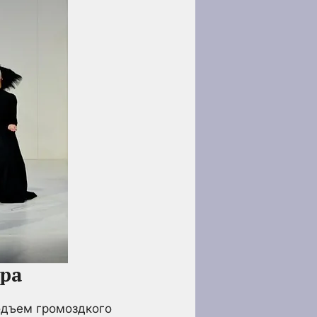
тра
одъем громоздкого