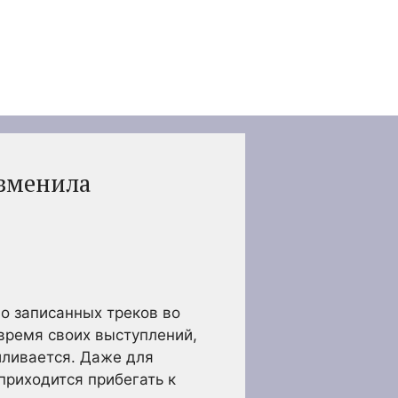
изменила
о записанных треков во
время своих выступлений,
иливается. Даже для
риходится прибегать к