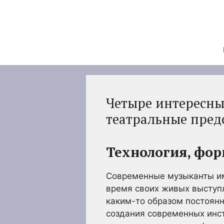
Перейти
к
содержимому
Четыре интересны
театральные пред
Технология, фо
Современные музыканты им
время своих живых выступл
каким-то образом постоян
создания современных инс