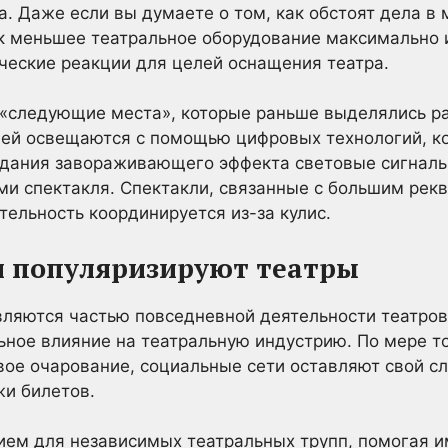
а. Даже если вы думаете о том, как обстоят дела в
к меньшее театральное оборудование максимально 
ческие реакции для целей оснащения театра.
 «следующие места», которые раньше выделялись р
лей освещаются с помощью цифровых технологий, к
оздания завораживающего эффекта световые сигнал
ми спектакля. Спектакли, связанные с большим рек
тельность координируется из-за кулис.
и популяризируют театры
вляются частью повседневной деятельности театров,
ьное влияние на театральную индустрию. По мере т
ое очарование, социальные сети оставляют свой с
жи билетов.
ием для независимых театральных трупп, помогая и