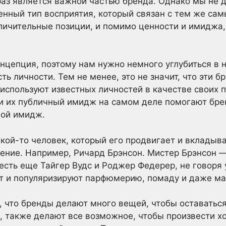
раз является важной частью бренда. Однако мы не 
нный тип восприятия, который связан с тем же сам
личительные позиции, и помимо ценности и имиджа,
нцепция, поэтому нам нужно немного углубиться в н
ть личности. Тем не менее, это не значит, что эти б
и используют известных личностей в качестве своих 
 и их публичный имидж на самом деле помогают бре
вой имидж.
акой-то человек, который его продвигает и вкладыв
ение. Например, Ричард Брэнсон. Мистер Брэнсон —
 есть еще Тайгер Вудс и Роджер Федерер, не говоря
ют и популяризируют парфюмерию, помаду и даже ма
 что бренды делают много вещей, чтобы оставаться
, также делают все возможное, чтобы произвести х