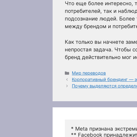
Что еще более интересно, т
потребителей, так и наблю
подсознание людей. Более 
между брендом и потребит
Как только вы начнете зам
непростая задача. Чтобы с
бренд действительно мог и
Рубрики
Мир переводов
Корпоративный брендинг — э
Почему выделяются определ
* Meta признана экстрем
** Facebook принадлежит