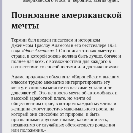
американского этоса, и, вероятно, всегда будет.
Понимание американской
мечты
Термин был введен писателем и историком
Джеймсом Траслоу Адамсом в его бестселлере 1931
года «
Эпос Америки
«.
1
Он описал это как «мечту о
стране, в которой жизнь должна быть лучше, богаче и
полнее для всех, с возможностями для каждого в
соответствии со способностями или достижениями».
Адамс продолжал объяснять: «Европейским высшим
классам трудно адекватно интерпретировать эту
мечту, и слишком многие из нас сами устали и не
доверяют ей. Это не просто мечта об автомобилях и
высокой заработной плате, но мечта об
общественном строе, в котором каждый мужчина и
женщина смогут достичь максимального роста, на
который они способны от природы, и быть
признанными другими такими, какие они есть,
независимо от случайных обстоятельств рождения
или положения.»