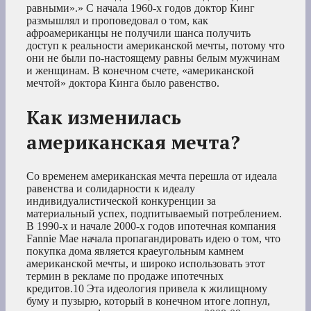
равными».» С начала 1960-х годов доктор Кинг
размышлял и проповедовал о том, как
афроамериканцы не получили шанса получить
доступ к реальности американской мечты, потому что
они не были по-настоящему равны белым мужчинам
и женщинам. В конечном счете, «американской
мечтой» доктора Кинга было равенство.
Как изменилась
американская мечта?
Со временем американская мечта перешла от идеала
равенства и солидарности к идеалу
индивидуалистической конкуренции за
материальный успех, подпитываемый потреблением.
В 1990-х и начале 2000-х годов ипотечная компания
Fannie Mae начала пропагандировать идею о том, что
покупка дома является краеугольным камнем
американской мечты, и широко использовать этот
термин в рекламе по продаже ипотечных
кредитов.
10
Эта идеология привела к жилищному
буму и пузырю, который в конечном итоге лопнул,