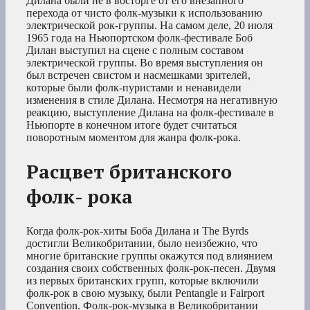
Дилана были не в восторге от его внезапного
перехода от чисто фолк-музыки к использованию
электрической рок-группы. На самом деле, 20 июля
1965 года на Ньюпортском фолк-фестивале Боб
Дилан выступил на сцене с полным составом
электрической группы. Во время выступления он
был встречен свистом и насмешками зрителей,
которые были фолк-пуристами и ненавидели
изменения в стиле Дилана. Несмотря на негативную
реакцию, выступление Дилана на фолк-фестивале в
Ньюпорте в конечном итоге будет считаться
поворотным моментом для жанра фолк-рока.
Расцвет британского
фолк- рока
Когда фолк-рок-хиты Боба Дилана и The Byrds
достигли Великобритании, было неизбежно, что
многие британские группы окажутся под влиянием
создания своих собственных фолк-рок-песен. Двумя
из первых британских групп, которые включили
фолк-рок в свою музыку, были Pentangle и Fairport
Convention. Фолк-рок-музыка в Великобритании