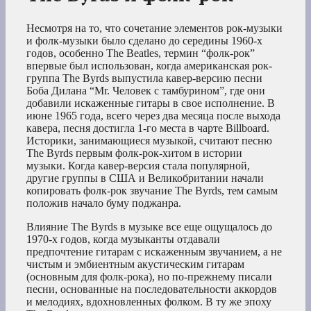
Несмотря на то, что сочетание элементов рок-музыки
и фолк-музыки было сделано до середины 1960-х
годов, особенно The Beatles, термин “фолк-рок”
впервые был использован, когда американская рок-
группа The Byrds выпустила кавер-версию песни
Боба Дилана “Mr. Человек с тамбурином”, где они
добавили искаженные гитары в свое исполнение. В
июне 1965 года, всего через два месяца после выхода
кавера, песня достигла 1-го места в чарте Billboard.
Историки, занимающиеся музыкой, считают песню
The Byrds первым фолк-рок-хитом в истории
музыки. Когда кавер-версия стала популярной,
другие группы в США и Великобритании начали
копировать фолк-рок звучание The Byrds, тем самым
положив начало буму поджанра.
Влияние The Byrds в музыке все еще ощущалось до
1970-х годов, когда музыканты отдавали
предпочтение гитарам с искаженным звучанием, а не
чистым и эмбиентным акустическим гитарам
(основным для фолк-рока), но по-прежнему писали
песни, основанные на последовательности аккордов
и мелодиях, вдохновленных фолком. В ту же эпоху