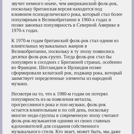
звучит немного иначе, чем американский фолк-рок,
поскольку британская версия находится под
влиянием психоделического рока, который стал более
популярным в Великобритании в 1960-х годах и
позже завоевал популярность в Северной Америке в
1970-х годах.
К 1970-м годам британский фолк-рок стал одним из
влиятельных музыкальных жанров в
Великобритании, поскольку в ту эпоху появились
десятки фолк-рок-групп. Тогда фолк-рок стал бы
популярен в соседних с Британией странах, особенно
во Франции. Шотландия и Ирландия позже
сформировали кельтский рок, поджанр рока, который
заимствует определенные элементы из народной
музыки.
Несмотря на то, что к 1980-м годам он потерял
популярность из-за появления металла,
прогрессивного рока и поп-музыки, фолк-рок
остается влиятельным и по сей день, поскольку
многие инди-группы в современную эпоху считают
фолк-рок-музыкантов одними из своих главных
вдохновителей для создания собственного
музыкального стиля. Кто знает, может быть, мы даже