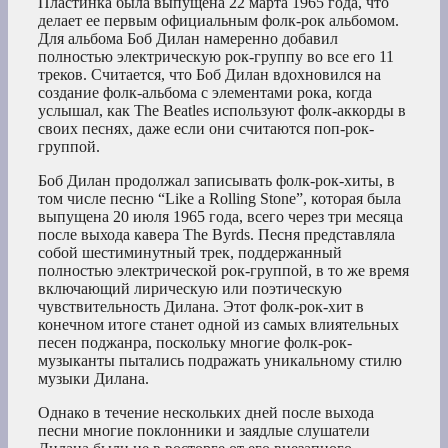
Пластинка была выпущена 22 марта 1965 года, что
делает ее первым официальным фолк-рок альбомом.
Для альбома Боб Дилан намеренно добавил
полностью электрическую рок-группу во все его 11
треков. Считается, что Боб Дилан вдохновился на
создание фолк-альбома с элементами рока, когда
услышал, как The Beatles используют фолк-аккорды в
своих песнях, даже если они считаются поп-рок-
группой.
Боб Дилан продолжал записывать фолк-рок-хиты, в
том числе песню “Like a Rolling Stone”, которая была
выпущена 20 июля 1965 года, всего через три месяца
после выхода кавера The Byrds. Песня представляла
собой шестиминутный трек, поддержанный
полностью электрической рок-группой, в то же время
включающий лирическую или поэтическую
чувствительность Дилана. Этот фолк-рок-хит в
конечном итоге станет одной из самых влиятельных
песен поджанра, поскольку многие фолк-рок-
музыканты пытались подражать уникальному стилю
музыки Дилана.
Однако в течение нескольких дней после выхода
песни многие поклонники и заядлые слушатели