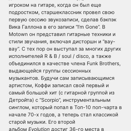
игроком на гитаре, когда он был еще
подростком, старшеклассник провел свою
первую сессию звукозаписи, сделав бэкпэк
Вика Галлона в его записи “I’m Gone”. В
Motown он представил гитарные техники и
стили звучания, включая дисторшн и “вау-
вау”. С тех пор он выступал за многих других
исполнителей R & B / soul / disco, а также
объединился в качестве члена Funk Brothers,
выдающейся группы сессионных
музыкантов. Будучи сам записывающимся
артистом, Коффи записал свой первый и
самый большой хит (с гитарной группой из
Детройта) с “Scorpio”, инструментальным
синглом, который попал в Топ-10 поп-чарта в
начале 70-х годов, а теперь стал классикой
старой музыки. Его второй
альбом
Evolution
достиг 36-го места в