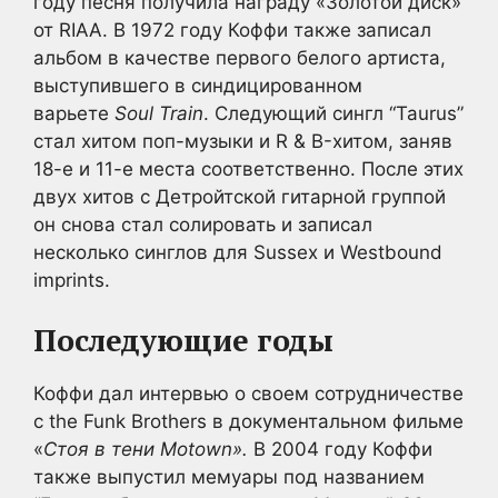
году песня получила награду «Золотой диск»
от RIAA. В 1972 году Коффи также записал
альбом в качестве первого белого артиста,
выступившего в синдицированном
варьете
Soul Train
. Следующий сингл “Taurus”
стал хитом поп-музыки и R & B-хитом, заняв
18-е и 11-е места соответственно. После этих
двух хитов с Детройтской гитарной группой
он снова стал солировать и записал
несколько синглов для Sussex и Westbound
imprints.
Последующие годы
Коффи дал интервью о своем сотрудничестве
с the Funk Brothers в документальном фильме
«
Стоя в тени Motown».
В 2004 году Коффи
также выпустил мемуары под названием