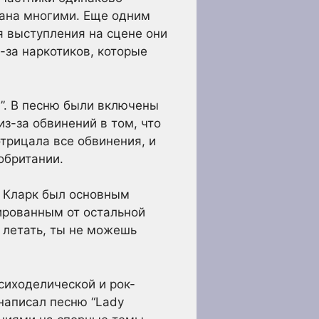
вана многими. Еще одним
я выступления на сцене они
-за наркотиков, которые
h”. В песню были включены
з-за обвинений в том, что
трицала все обвинения, и
обритании.
у Кларк был основным
лированным от остальной
ь летать, ты не можешь
психоделической и рок-
 написал песню “Lady