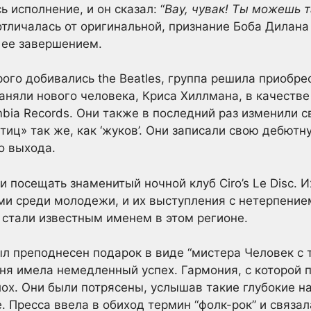
ь исполнение, и он сказал: “
Вау, чувак! Ты можешь т
отличалась от оригинальной, признание Боба Дилана
 ее завершением.
ого добивались the Beatles, группа решила приобре
аняли нового человека, Криса Хиллмана, в качестве
bia Records. Они также в последний раз изменили св
иц» так же, как ‘жуков’. Они записали свою дебютну
о выхода.
 посещать знаменитый ночной клуб Ciro’s Le Disc. 
ми среди молодежи, и их выступления с нетерпение
 стали известным именем в этом регионе.
ыл преподнесен подарок в виде “мистера Человек с 
сня имела немедленный успех. Гармония, с которой 
лох. Они были потрясены, услышав такие глубокие н
 Пресса ввела в обиход термин “фолк-рок” и связала