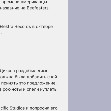
му времени американцы
название на Beefeaters,
lektra Records в октябре
ы.
 Диксон раздобыл диск
 должна была добавить свой
 принять это предложение.
е рок-ноты и спели куплеты
ific Studios и попросил его