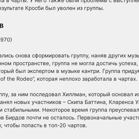
пала в чарты. У него также были проблемы с выступ
зультате Кросби был уволен из группы.
в
лись снова сформировать группу, наняв других муз
ном пространстве, группа не могла достичь успеха,
торый был экспертом в музыке кантри. Группа приду
of the Rodeo”, которая неплохо заработала в чартах.
ппу, за ним последовал Хиллман, который основал и
н нанял новых участников – Скипа Баттина, Кларенса 
 стабильными. Некоторое время группа преуспевала
ов Бирдов почти не осталось. Первоначальные участ
, чтобы попасть в топ-20 чартов.