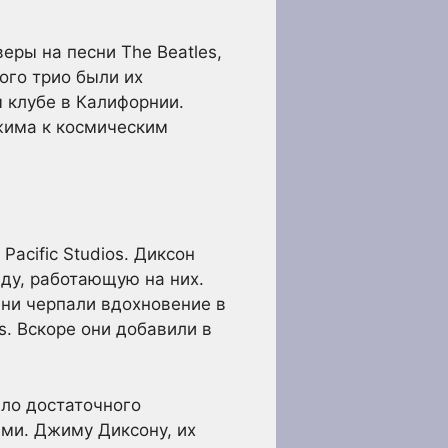
еры на песни The Beatles,
ого трио были их
 клубе в Калифорнии.
Джима к космическим
acific Studios. Диксон
нду, работающую на них.
Они черпали вдохновение в
. Вскоре они добавили в
ыло достаточного
ми. Джиму Диксону, их