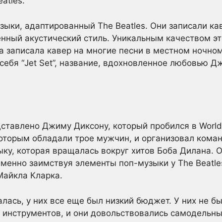
atles.
зыки, адаптированный The Beatles. Они записали кав
енный акустический стиль. Уникальным качеством эт
а записала кавер на многие песни в местном ночном
 себя “Jet Set”, название, вдохновленное любовью 
ставлено Джиму Диксону, который пробился в World P
которым обладали трое мужчин, и организовал кома
ыку, которая вращалась вокруг хитов Боба Дилана. 
менно заимствуя элементы поп-музыки у The Beatles
Майкла Кларка.
лась, у них все еще был низкий бюджет. У них не б
 инструментов, и они довольствовались самодельны