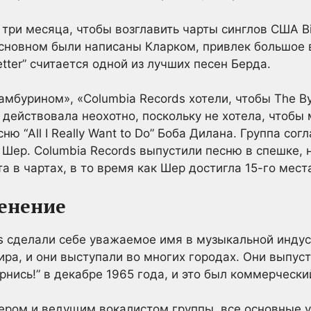
три месяца, чтобы возглавить чарты синглов США Bi
основном были написаны Кларком, привлек большое 
 Better” считается одной из лучших песен Берда.
тамбурином», «Columbia Records хотели, чтобы The 
действовала неохотно, поскольку не хотела, чтобы м
 “All I Really Want to Do” Боба Дилана. Группа согл
Шер. Columbia Records выпустили песню в спешке, н
 в чартах, в то время как Шер достигла 15-го мест
ленение
ds сделали себе уважаемое имя в музыкальной инду
ира, и они выступали во многих городах. Они выпус
рнись!” в декабре 1965 года, и это был коммерчески
ером и ведущим вокалистом группы, все основные 