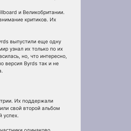
llboard и Великобритании.
внимание критиков. Их
Byrds выпустили еще одну
ир узнал их только по их
асилась, но, что интересно,
о версия Byrds так и не
а.
стрии. Их поддержали
тили свой второй альбом
й успех.
участники одинаково