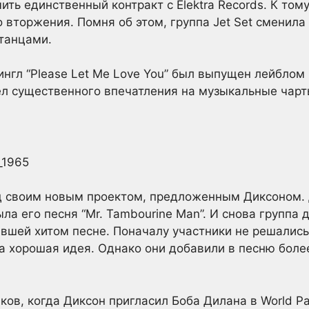
ить единственный контракт с Elektra Records. К то
 вторжения. Помня об этом, группа Jet Set сменила 
итанцами.
нгл “Please Let Me Love You” был выпущен лейблом E
вел существенного впечатления на музыкальные чарт
ад своим новым проектом, предложенным Диксоном.
ла его песня “Mr. Tambourine Man”. И снова группа
авшей хитом песне. Поначалу участники не решались
ла хорошая идея. Однако они добавили в песню боле
ов, когда Диксон пригласил Боба Дилана в World Pac