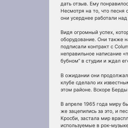
дать отзыв. Ему понравилос
Несмотря на то, что песня 
они усерднее работали над
Видя огромный успех, котор
оборудование. Они также н
подписали контракт с Colum
неправильное написание «пт
бубном” в студии и ждал ег
В ожидании они продолжали
клубе сделало их известны
этом районе. Вскоре Берды
В апреле 1965 года миру б
же зацепились за это, и пе
Кросби, застала мир врасп
используемые в рок-музыке.