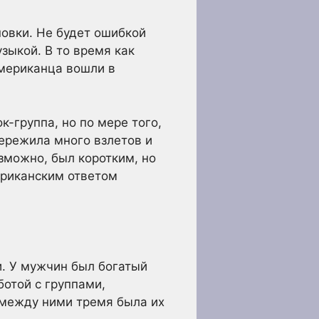
новки. Не будет ошибкой
зыкой. В то время как
американца вошли в
-группа, но по мере того,
пережила много взлетов и
озможно, был коротким, но
ериканским ответом
и. У мужчин был богатый
отой с группами,
 между ними тремя была их