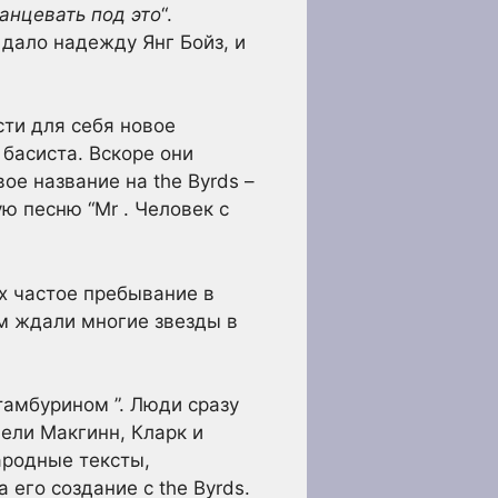
анцевать под это
“.
 дало надежду Янг Бойз, и
сти для себя новое
 басиста. Вскоре они
ое название на the Byrds –
ю песню “Mr . Человек с
Их частое пребывание в
м ждали многие звезды в
тамбурином ”. Люди сразу
пели Макгинн, Кларк и
ародные тексты,
 его создание с the Byrds.