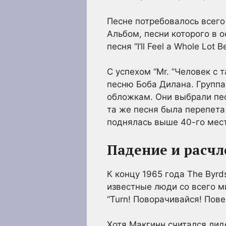
Песне потребовалось всего 
Альбом, песни которого в 
песня “I’ll Feel a Whole Lot
С успехом “Mr. ”Человек с 
песню Боба Дилана. Группа 
обложкам. Они выбрали песню
та же песня была перепета 
поднялась выше 40-го места
Падение и расч
К концу 1965 года The Byr
известные люди со всего м
“Turn! Поворачивайся! Пове
Хотя Макгинн считался лид