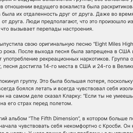
 в отношении ведущего вокалиста была раскритико
 была их отдаленность друг от друга. Даже во врем
 от друга. Люди предполагают, что это произошло из
 что вызывает перепады настроения.
ыпустила свою оригинальную песню “Eight Miles Hig
 рока. После выхода песня была запрещена в США и
т употребление рекреационных наркотиков. Группа о
, песня достигла 14-го места в США и 24-го в Велик
покинул группу. Это была большая потеря, поскольк
всегда боялся летать и всегда чувствовал себя изо
нн на самом деле сказал Кларку: “Если ты не умееш
на его страх перед полетом.
ий альбом “The Fifth Dimension”, в котором больше 
 начала чувствовать себя некомфортно с Кросби. Он