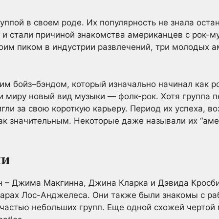
уппой в своем роде. Их популярность не знала оста
, и стали причиной знакомства американцев с рок-му
оим пиком в индустрии развлечений, три молодых 
им бойз–бэндом, который изначально начинал как рок
ли миру новый вид музыки — фолк-рок. Хотя группа 
гли за свою короткую карьеру. Период их успеха, в
ак значительным. Некоторые даже называли их “ам
ли
н – Джима Макгинна, Джина Кларка и Дэвида Кросб
арах Лос-Анджелеса. Они также были знакомы с раб
частью небольших групп. Еще одной схожей чертой