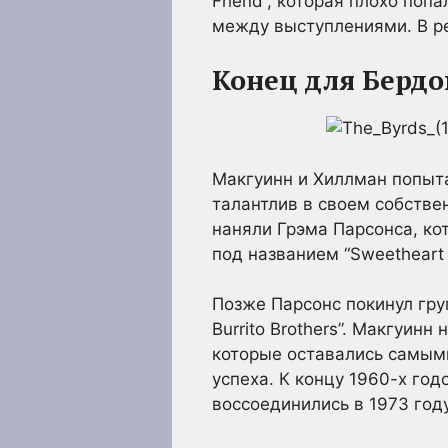
Friend”, которая плохо по
между выступлениями. В ре
Конец для Бердо
Макгуинн и Хиллман попыта
талантлив в своем собствен
наняли Грэма Парсонса, ко
под названием “Sweetheart 
Позже Парсонс покинул гру
Burrito Brothers”. Макгуин
которые оставались самыми
успеха. К концу 1960-х год
воссоединились в 1973 году