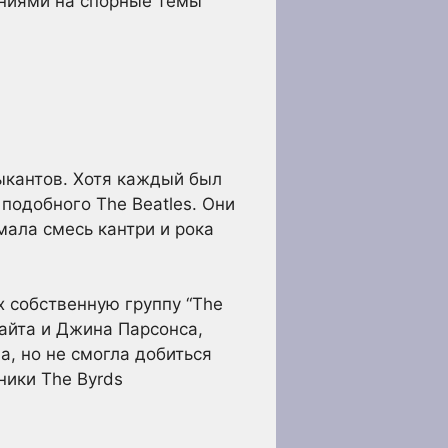
лениями на спорные темы
ыкантов. Хотя каждый был
 подобного The Beatles. Они
мала смесь кантри и рока
х собственную группу “The
Уайта и Джина Парсонса,
, но не смогла добиться
ники The Byrds