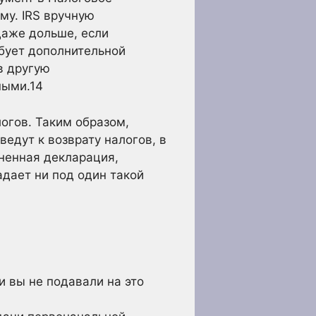
му. IRS вручную
даже дольше, если
бует дополнительной
в другую
ными
.14
огов. Таким образом,
едут к возврату налогов, в
енная декларация,
дает ни под один такой
 вы не подавали на это