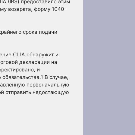
ША (IRS) предоставило этим
му возврата, форму 1040-
райнего срока подачи
ление США обнаружит и
логовой декларации на
рректировано, и
 обязательства.
1
В случае,
ставленную первоначальную
ой отправить недостающую