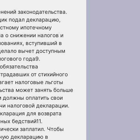
нений законодательства.
ьщик подал декларацию,
астному ипотечному
на о снижении налогов и
нованиях, вступивший в
сделало вычет доступным
логового
года9.
обязательства
традавших от стихийного
лагает налоговые льготы
льства может занять больше
 должны оплатить свои
чи налоговой декларации.
кларация для возврата
йных бедствий11
.
ически заплатил. Чтобы
нную декларацию в