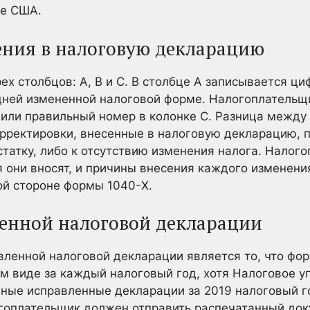
ие США.
ения в налоговую декларацию
ех столбцов: A, B и C. В столбце A записывается ци
дней измененной налоговой форме. Налогоплательщ
или правильный номер в колонке C. Разница между
орректировки, внесенные в налоговую декларацию, п
татку, либо к отсутствию изменения налога. Налог
я они вносят, и причины внесения каждого изменения
ой стороне формы 1040-X.
енной налоговой декларации
ленной налоговой декларации является то, что фо
ом виде за каждый налоговый год, хотя Налоговое 
ные исправленные декларации за 2019 налоговый г
огоплательщик должен отправить распечатанный док