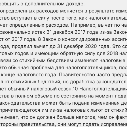
ообщить о дополнительном доходе.
определенных расходов меняется в результате изме
тво вступает в силу после того, как налогоплател
ычет определенных расходов. Например, вычет по ч
рвоначально истек 31 декабря 2017 года из-за Зако
т от 2017 года. 8 Закон о консолидированных ассиг
года, продлил вычет до 31 декабря 2020 года. Это 
оговых годов и имеющим обратную силу для 2018 на
связи со стихийным бедствием изменяют налоговые 
Это обычная проблема для налогоплательщиков, пос
 конце налогового года. Правительство часто пред
ал от стихийных бедствий, но доработка законодате
яет обычный налоговый сезон.
10
Налогоплательщики
ства в полном объеме по состоянию на момент пода
законодательства может быть подана измененная де
причитающегося им из-за налоговых льгот от стихи
нимает, что он должен больше налогов, чем он факт
стороны правительства, они могут подать исправле