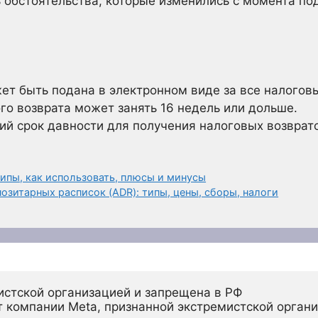
 обстоятельства, которые изменились с момента по
ет быть подана в электронном виде за все налогов
го возврата может занять 16 недель или дольше.
ий срок давности для получения налоговых возврат
ипы, как использовать, плюсы и минусы
зитарных расписок (ADR): типы, цены, сборы, налоги
истской организацией и запрещена в РФ
 компании Meta, признанной экстремистской органи