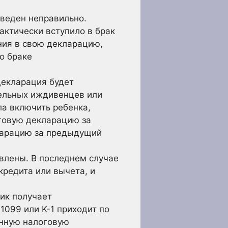
введен неправильно.
актически вступило в брак
ния в свою декларацию,
о браке
декларация будет
ельных иждивенцев или
ла включить ребенка,
оговую декларацию за
ларацию за предыдущий
влены. В последнем случае
кредита или вычета, и
ик получает
1099 или K-1 приходит по
енную налоговую