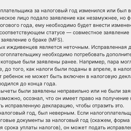
оплательщика за налоговый год изменился или был 
еское лицо подало заявление как незамужнее, но ф
логового года, ему необходимо будет внести измене
в соответствующем статусе — совместное заявление 
 заявление о браке (MFS).
ых иждивенцев является неточным. Исправленная 
логоплательщику необходимо потребовать дополнит
 которые были заявлены ранее. Например, пара мог
, до того, как налоги были поданы в апреле, в нал
т ребенок не может быть включен в налоговую дек
 родился до конца года.
вычеты были заявлены неправильно или не были зая
зможно, осознал, что он имеет право на получение 
ь исправленную декларацию, чтобы отразить это.
 налоговый год, был неверным. Если налогоплательщ
говые документы за налоговый год (скажем, форма 
ия срока уплаты налогов), он может подать исправл