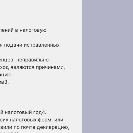
лений в налоговую
ля подачи исправленных
енцев, неправильно
оход являются причинами,
ацию.
ов3
.
ий налоговый
год4
.
воих налоговых форм, или
авили по почте декларацию,