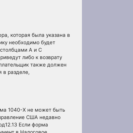
фра, которая была указана в
ику необходимо будет
 столбцами A и C
риведут либо к возврату
оплательщик также должен
 в разделе,
рма 1040-X не может быть
управление США недавно
од12.
13
Если форма
умент в Налоговое