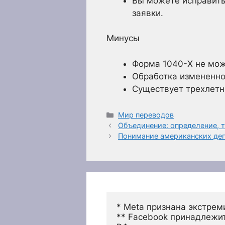
Вы можете исправить
заявки.
Минусы
Форма 1040-X не мож
Обработка измененно
Существует трехлетн
Рубрики
Мир переводов
Объединение: определение, т
Понимание американских депо
* Meta признана экстрем
** Facebook принадлежит