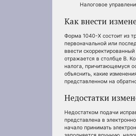
Налоговое управлен
Как внести измен
Форма 1040-X состоит из тр
первоначальной или после
ввести скорректированный 
отражается в столбце B. К
налога, причитающемуся ос
объяснить, какие изменени
представленном на обратн
Недостатки измен
Недостатком подачи исправ
представлена в электронн
начало принимать электрон
заполняется вручную, нал