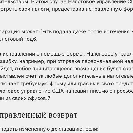
ительством. В этом случае Налоговое управление С
треть свои налоги, предоставив исправленную фор
ларация может быть подана даже после истечения к
налоговый
год6.
в исправлении с помощью формы. Налоговое управ
шибку, например, при отправке первоначальной на
зойдет, любое причитающееся возмещение будет ско
ыставлен счет за любые дополнительные налоговые
включает требуемую форму или график в свою пред
логовое управление США направит письмо с просьб
н из своих офисов.
7
справленный возврат
подать измененную декларацию, если: