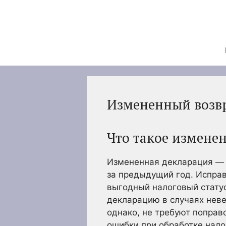
Перейти
к
содержимому
Измененный возв
Что такое измене
Измененная декларация — 
за предыдущий год. Испра
выгодный налоговый статус
декларацию в случаях неве
однако, не требуют поправ
ошибки при обработке нал