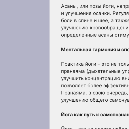
Асаны, или позы йоги, нап
и улучшение осанки. Регул
боли в спине и шее, а такж
улучшению кровообращения
определенные асаны стиму
Ментальная гармония и сп
Практика йоги – это не тол
пранаяма (дыхательные упр
улучшить концентрацию вни
позволяет более эффектив
Пранаяма, в свою очередь, 
улучшению общего самочув
Йога как путь к самопозна