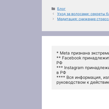
Рубрики
Блог
Уход за волосами: секреты б
Медитация: снижение стресс
* Meta признана экстрем
** Facebook принадлежит
РФ
*** Instagram принадлеж
в РФ 
**** Вся информация, из
руководством к действи