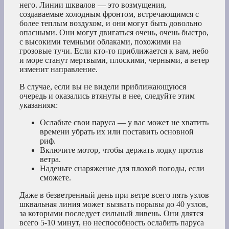
него. Линии шквалов — это возмущения,
создаваемые холодным фронтом, встречающимся с
более теплым воздухом, и они могут быть довольно
опасными. Они могут двигаться очень, очень быстро,
с высокими темными облаками, похожими на
грозовые тучи. Если кто-то приближается к вам, небо
и море станут мертвыми, плоскими, черными, а ветер
изменит направление.
В случае, если вы не видели приближающуюся
очередь и оказались втянуты в нее, следуйте этим
указаниям:
Ослабьте свои паруса — у вас может не хватить
времени убрать их или поставить основной
риф.
Включите мотор, чтобы держать лодку против
ветра.
Наденьте снаряжение для плохой погоды, если
сможете.
Даже в безветренный день при ветре всего пять узлов
шквальная линия может вызвать порывы до 40 узлов,
за которыми последует сильный ливень. Они длятся
всего 5-10 минут, но неспособность ослабить паруса