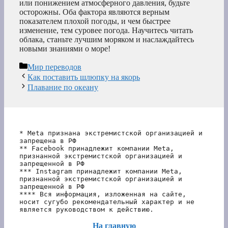
или понижением атмосферного давления, будьте
осторожны. Оба фактора являются верным
показателем плохой погоды, и чем быстрее
изменение, тем суровее погода. Научитесь читать
облака, станьте лучшим моряком и наслаждайтесь
новыми знаниями о море!
Рубрики
Мир переводов
Как поставить шлюпку на якорь
Плавание по океану
* Meta признана экстремистской организацией и 
запрещена в РФ
** Facebook принадлежит компании Meta, 
признанной экстремистской организацией и 
запрещенной в РФ
*** Instagram принадлежит компании Meta, 
признанной экстремистской организацией и 
запрещенной в РФ 
**** Вся информация, изложенная на сайте, 
носит сугубо рекомендательный характер и не 
является руководством к действию.
На главную