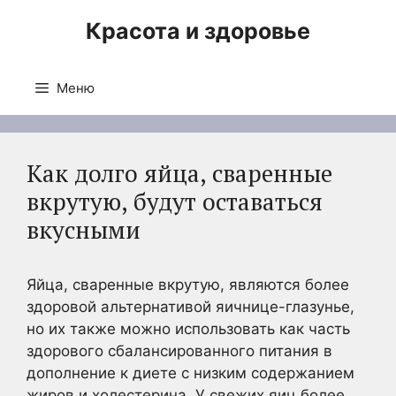
Перейти
Красота и здоровье
к
содержимому
Меню
Как долго яйца, сваренные
вкрутую, будут оставаться
вкусными
Яйца, сваренные вкрутую, являются более
здоровой альтернативой яичнице-глазунье,
но их также можно использовать как часть
здорового сбалансированного питания в
дополнение к диете с низким содержанием
жиров и холестерина. У свежих яиц более