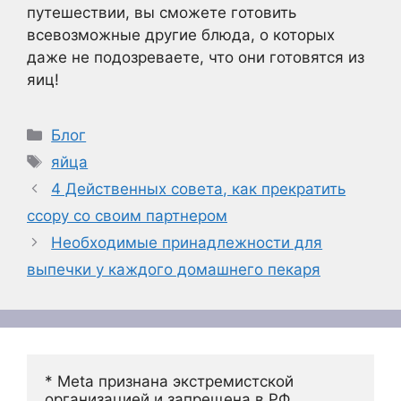
путешествии, вы сможете готовить
всевозможные другие блюда, о которых
даже не подозреваете, что они готовятся из
яиц!
Рубрики
Блог
Метки
яйца
4 Действенных совета, как прекратить
ссору со своим партнером
Необходимые принадлежности для
выпечки у каждого домашнего пекаря
* Meta признана экстремистской 
организацией и запрещена в РФ