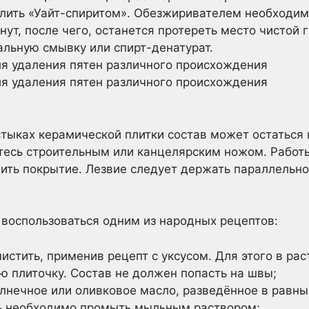
далить «Уайт-спиритом». Обезжиривателем необходим
нут, после чего, останется протереть место чистой 
альную смывку или спирт-денатурат.
 удаления пятен различного происхождения
 удаления пятен различного происхождения
стыках керамической плитки состав может остаться н
йтесь строительным или канцелярским ножом. Рабо
дить покрытие. Лезвие следует держать параллельно
воспользоваться одним из народных рецептов:
истить, применив рецепт с уксусом. Для этого в рас
ю плиточку. Состав не должен попасть на швы;
лнечное или оливковое масло, разведённое в равны
ть необходимо промыть мыльным раствором;