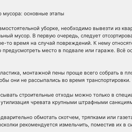
о мусора: основные этапы
амостоятельной уборке, необходимо вывезти из ква
ьный мусор. В первую очередь, следует отсортиров
е-то время на случай повреждений. К нему относятс
о предусмотреть место в подвале или гараже. Всё о
пластика, монтажной пены проще всего собрать в п
тобы они не рассыпались во время транспортировки.
асывать строительные отходы можно только в специ
я утилизация чревата крупными штрафными санкция
едварительно обмотать скотчем, тряпками или газет
осколки рекомендуется измельчить, поместив их в с