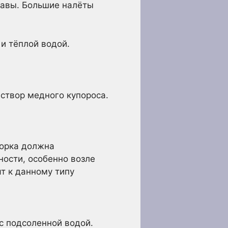
тавы. Большие налёты
и тёплой водой.
аствор медного купороса.
борка должна
ости, особенно возле
т к данному типу
с подсоленной водой.