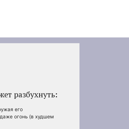
жет разбухнуть:
ружая его
 даже огонь (в худшем