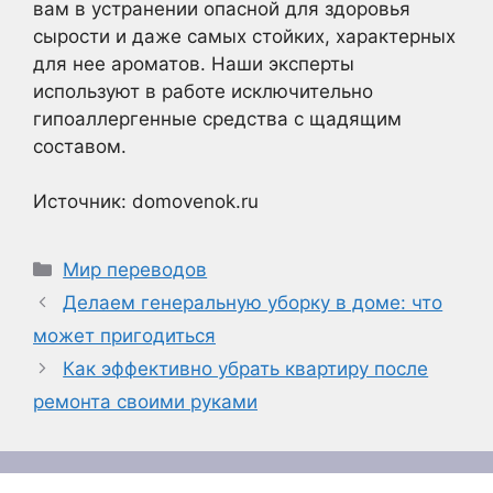
вам в устранении опасной для здоровья
сырости и даже самых стойких, характерных
для нее ароматов. Наши эксперты
используют в работе исключительно
гипоаллергенные средства с щадящим
составом.
Источник: domovenok.ru
Рубрики
Мир переводов
Делаем генеральную уборку в доме: что
может пригодиться
Как эффективно убрать квартиру после
ремонта своими руками