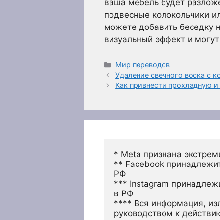
ваша мебель будет разложе
подвесные колокольчики ил
можете добавить беседку н
визуальный эффект и могут
Рубрики
Мир переводов
Удаление свечного воска с к
Как привнести прохладную и
* Meta признана экстрем
** Facebook принадлежит
РФ
*** Instagram принадлеж
в РФ 
**** Вся информация, из
руководством к действи