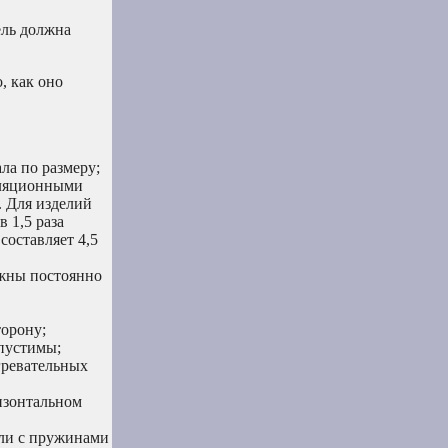
ель должна
, как оно
ла по размеру;
иляционными
. Для изделий
 1,5 раза
составляет 4,5
лжны постоянно
торону;
опустимы;
гревательных
изонтальном
ели с пружинами