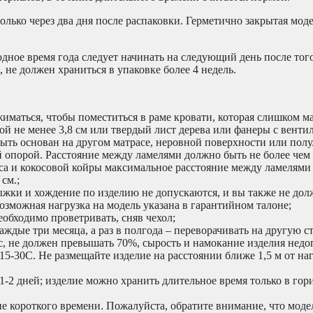
олько через два дня после распаковки. Герметично закрытая мод
дное время года следует начинать на следующий день после того
 не должен храниться в упаковке более 4 недель.
жиматься, чтобы поместиться в раме кровати, которая слишком ма
й не менее 3,8 см или твердый лист дерева или фанеры с вент
 быть основан на другом матрасе, неровной поверхности или полу
 опорой. Расстояние между ламелями должно быть не более чем в
са и кокосовой койры максимальное расстояние между ламелями 
см.;
ыжки и хождение по изделию не допускаются, и вы также не до
возможная нагрузка на модель указана в гарантийном талоне;
еобходимо проветривать, сняв чехол;
ждые три месяца, а раз в полгода – переворачивать на другую с
с, не должен превышать 70%, сырость и намокание изделия нед
15-30С. Не размещайте изделие на расстоянии ближе 1,5 м от на
-2 дней; изделие можно хранить длительное время только в гор
ие короткого времени. Пожалуйста, обратите внимание, что мод