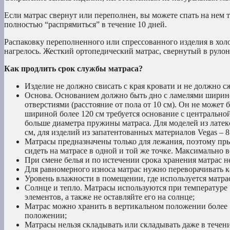
Если матрас свернут или переполнен, вы можете спать на нем т
полностью “распрямиться” в течение 10 дней.
Распаковку переполненного или спрессованного изделия в холо
нагрелось. Жесткий ортопедический матрас, свернутый в рулон,
Как продлить срок службы матраса?
Изделие не должно свисать с края кровати и не должно с
Основа. Основанием должно быть дно с ламелями ширино
отверстиями (расстояние от пола от 10 см). Он не может
шириной более 120 см требуется основание с центральной
больше диаметра пружины матраса. Для моделей из латек
см, для изделий из запатентованных материалов Vegas – 8 
Матрасы предназначены только для лежания, поэтому пр
сидеть на матрасе в одной и той же точке. Максимально 
При смене белья и по истечении срока хранения матрас н
Для равномерного износа матрас нужно переворачивать ка
Уровень влажности в помещении, где используется матра
Солнце и тепло. Матрасы используются при температуре 
элементов, а также не оставляйте его на солнце;
Матрас можно хранить в вертикальном положении более 1
положении;
Матрасы нельзя складывать или складывать даже в течен