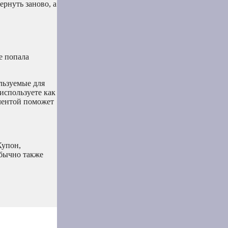
ернуть заново, а
е попала
льзуемые для
используете как
 лентой поможет
Купон,
обычно также