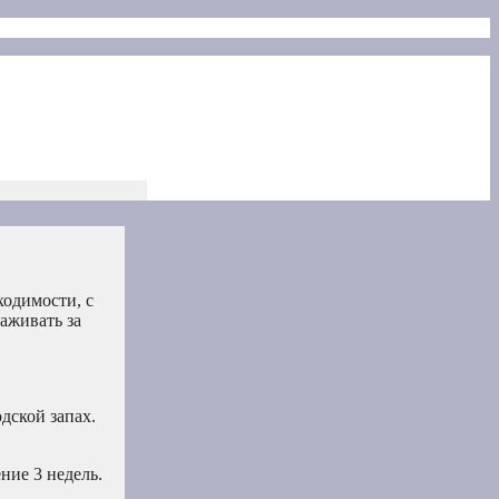
ходимости, с
аживать за
дской запах.
ние 3 недель.