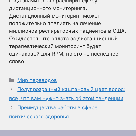
года значительно расширит сферу
дистанционного мониторинга.
Дистанционный мониторинг может
положительно повлиять на лечение
миллионов респираторных пациентов в США.
Ожидается, что оплата за дистанционный
терапевтический мониторинг будет
одинаковой для RPM, но это не последнее
слово.
Рубрики
Мир переводов
Полупрозрачный каштановый цвет волос:
все, что вам нужно знать об этой тенденции
Преимущества работы в сфере
психического здоровья