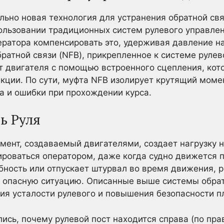
льно новая технология для устранения обратной св
пользовании традиционных систем рулевого управле
ператора компенсировать это, удерживая давление н
ратной связи (NFB), прикрепленное к системе рулев
 двигателя с помощью встроенного сцепления, кот
екции. По сути, муфта NFB изолирует крутящий моме
а и ошибки при прохождении курса.
ть Руля
ент, создаваемый двигателями, создает нагрузку н
роваться оператором, даже когда судно движется п
обность или отпускает штурвал во время движения, 
ь опасную ситуацию. Описанные выше системы обрат
я усталости рулевого и повышения безопасности п
ись, почему рулевой пост находится справа (по прав