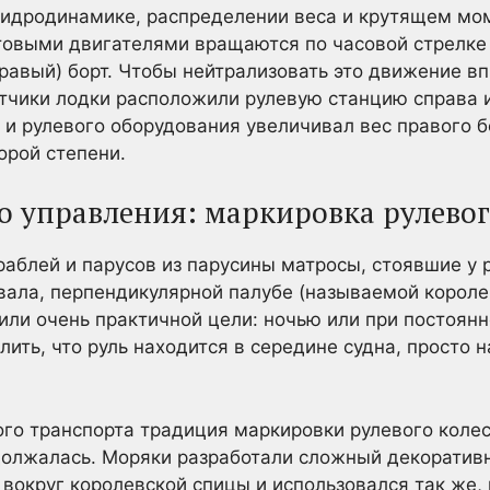
гидродинамике, распределении веса и крутящем мо
товыми двигателями вращаются по часовой стрелке 
правый) борт. Чтобы нейтрализовать это движение в
тчики лодки расположили рулевую станцию справа 
а и рулевого оборудования увеличивал вес правого 
орой степени.
о управления: маркировка рулевог
аблей и парусов из парусины матросы, стоявшие у 
вала, перпендикулярной палубе (называемой королев
или очень практичной цели: ночью или при постоян
ить, что руль находится в середине судна, просто 
го транспорта традиция маркировки рулевого колес
должалась. Моряки разработали сложный декоратив
вокруг королевской спицы и использовался так же, 