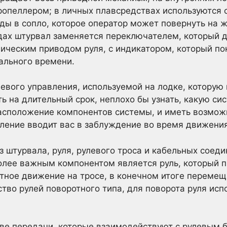
ропеллером; в личных плавсредствах используются 
ды в сопло, которое оператор может повернуть на 
дах штурвал заменяется переключателем, который 
ическим приводом руля, с индикатором, который по
ального времени.
евого управления, используемой на лодке, которую
ь на длительный срок, неплохо бы узнать, какую си
 расположение компонентов системы, и иметь возмож
вление вводит вас в заблуждение во время движения
з штурвала, руля, рулевого троса и кабельных соед
олее важным компонентом является руль, который 
тное движение на тросе, в конечном итоге перемещ
ство рулей поворотного типа, для поворота руля исп
две передачи, которые взаимодействуют с рулевым 