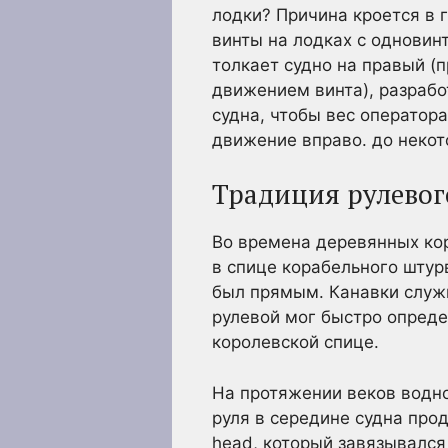
лодки? Причина кроется в 
винты на лодках с одновин
толкает судно на правый (
движением винта), разрабо
судна, чтобы вес оператор
движение вправо. до некот
Традиция рулевог
Во времена деревянных кор
в спице корабельного штур
был прямым. Канавки служ
рулевой мог быстро определ
королевской спице.
На протяжении веков водно
руля в середине судна про
head, который завязывался 