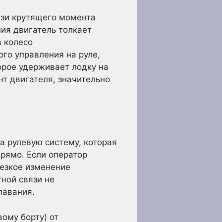
язи крутящего момента
ния двигатель толкает
а колесо
ого управления на руле,
орое удерживает лодку на
нт двигателя, значительно
а рулевую систему, которая
рямо. Если оператор
резкое изменение
ной связи не
лавания.
ому борту) от