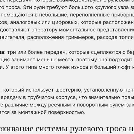
 троса. Эти рули требуют большого круглого узла 
е помещаются в небольшие, переполненные приборны
ков, аналоговых или цифровых, которые расположен
едоставляют оператору моментальное представлени
двигателя, расположения триммеров, расхода топл
ча
: три или более передач, которые сцепляются с 
укция занимает меньше места, поэтому она подходит
 У этого типа много точек износа и больший люфт к
, который использует шестерню, установленную не
передачу в трубчатом корпусе, что значительно по
е различие между реечным и поворотным рулем зак
ется за монтажной поверхностью.
живание системы рулевого троса н