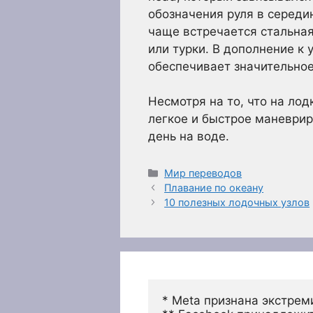
обозначения руля в середи
чаще встречается стальная
или турки. В дополнение к 
обеспечивает значительное
Несмотря на то, что на ло
легкое и быстрое маневрир
день на воде.
Рубрики
Мир переводов
Плавание по океану
10 полезных лодочных узлов
* Meta признана экстрем