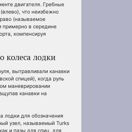
менте двигателя. Гребные
(влево), что неизбежно
право (называемое
и примерно в середине
борта, компенсируя
о колеса лодки
руля, вытравливали канавки
ской спицей), когда руль
ном маневрировании
нащупав канавки на
а лодки для обозначения
ный узел, называемый Turks
как и пазы для спиц, для