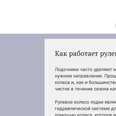
Перейти
к
содержимому
Как работает рул
Лодочники часто уделяют м
нужном направлении. Проще
колеса и, как и большинств
чистке в течение сезона ка
Рулевое колесо лодки явля
гидравлической системе д
помощью колеса, которое в