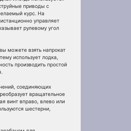
струйные приводы с
желаемый курс. На
дистанционно управляет
казывает рулевому угол
 вы можете взять напрокат
стему использует лодка,
ность производить простой
.
инений, соединяющих
преобразует вращательное
ая винт вправо, влево или
ользуются шестерни,
барабаном для