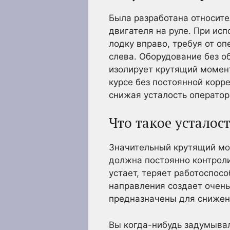
Была разработана относите
двигателя на руле. При ис
лодку вправо, требуя от о
слева. Оборудование без об
изолирует крутящий момент
курсе без постоянной корр
снижая усталость оператор
Что такое усталос
Значительный крутящий мом
должна постоянно контроли
устает, теряет работоспос
направления создает очен
предназначены для снижени
Вы когда-нибудь задумывал