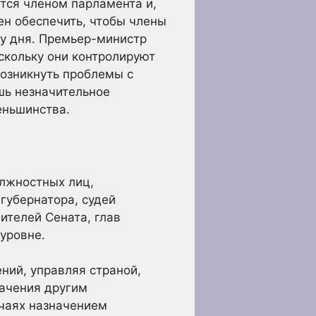
ется членом парламента и,
н обеспечить, чтобы члены
ку дня. Премьер-министр
скольку они контролируют
возникнуть проблемы с
шь незначительное
еньшинства.
лжностных лиц,
губернатора, судей
ителей Сената, глав
уровне.
ний, управляя страной,
начения другим
чаях назначением