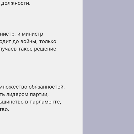
 должности.
нистр, и министр
одит до войны, только
случаев такое решение
 множество обязанностей.
ь лидером партии,
льшинство в парламенте,
тво.