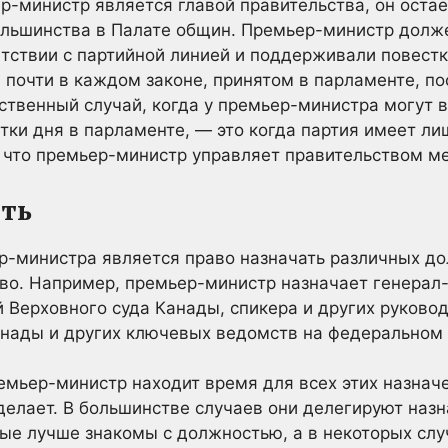
ер-министр является главой правительства, он оста
ольшинства в Палате общин. Премьер-министр долже
етствии с партийной линией и поддерживали повест
 почти в каждом законе, принятом в парламенте, по
ственный случай, когда у премьер-министра могут 
ки дня в парламенте, — это когда партия имеет ли
, что премьер-министр управляет правительством м
ать
р-министра является право назначать различных до
о. Например, премьер-министр назначает генерал-
й Верховного суда Канады, спикера и других руковод
анады и других ключевых ведомств на федеральном 
ремьер-министр находит время для всех этих назначе
делает. В большинстве случаев они делегируют наз
ые лучше знакомы с должностью, а в некоторых слу