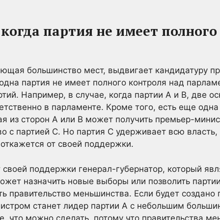
 когда партия не имеет полного
еющая большинство мест, выдвигает кандидатуру п
 одна партия не имеет полного контроля над парлам
тий. Например, в случае, когда партии A и B, две о
етственно в парламенте. Кроме того, есть еще одна
ая из сторон A или B может получить премьер-мини
о с партией C. Но партия С удерживает всю власть,
 откажется от своей поддержки.
т своей поддержки генерал-губернатор, который явл
ожет назначить новые выборы или позволить парти
ь правительство меньшинства. Если будет создано 
истром станет лидер партии А с небольшим больши
е, что можно сделать, потому что правительства м