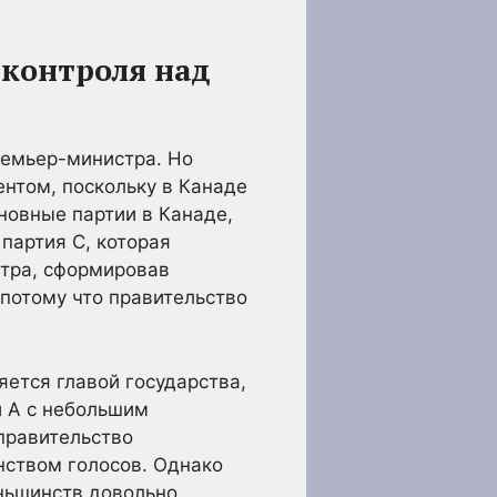
 контроля над
ремьер-министра. Но
ентом, поскольку в Канаде
сновные партии в Канаде,
 партия С, которая
стра, сформировав
 потому что правительство
яется главой государства,
и А с небольшим
правительство
нством голосов. Однако
еньшинств довольно