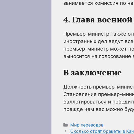
занимается комиссия по на
4. Глава военно
Премьер-министр также от
иностранных дел ведут все
премьер-министр может пос
выносится на голосование 
В заключение
Должность премьер-министр
Становление премьер-мини
баллотироваться и победит
прежде чем вас можно буде
Рубрики
Мир переводов
Сколько стоят брекеты в Кан