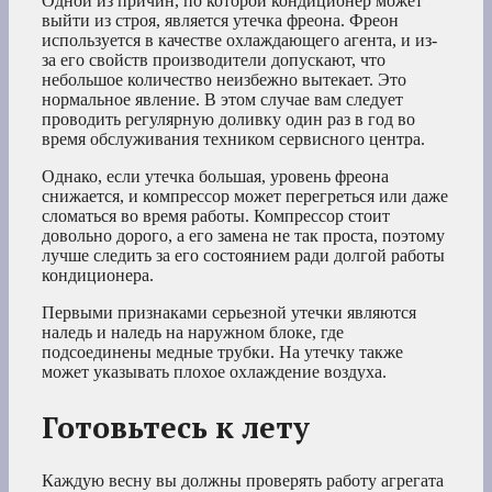
Одной из причин, по которой кондиционер может
выйти из строя, является утечка фреона. Фреон
используется в качестве охлаждающего агента, и из-
за его свойств производители допускают, что
небольшое количество неизбежно вытекает. Это
нормальное явление. В этом случае вам следует
проводить регулярную доливку один раз в год во
время обслуживания техником сервисного центра.
Однако, если утечка большая, уровень фреона
снижается, и компрессор может перегреться или даже
сломаться во время работы. Компрессор стоит
довольно дорого, а его замена не так проста, поэтому
лучше следить за его состоянием ради долгой работы
кондиционера.
Первыми признаками серьезной утечки являются
наледь и наледь на наружном блоке, где
подсоединены медные трубки. На утечку также
может указывать плохое охлаждение воздуха.
Готовьтесь к лету
Каждую весну вы должны проверять работу агрегата