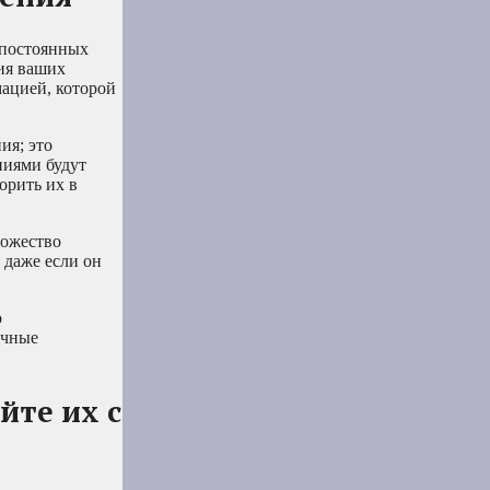
 постоянных
тия ваших
мацией, которой
ия; это
ниями будут
орить их в
ножество
 даже если он
о
очные
йте их с