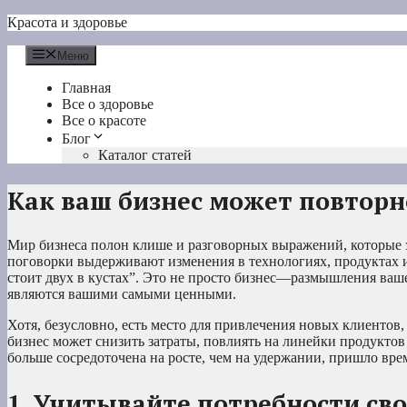
Перейти
Красота и здоровье
к
содержимому
Меню
Главная
Все о здоровье
Все о красоте
Блог
Каталог статей
Как ваш бизнес может повтор
Мир бизнеса полон клише и разговорных выражений, которые за
поговорки выдерживают изменения в технологиях, продуктах и
стоит двух в кустах”. Это не просто бизнес—размышления ва
являются вашими самыми ценными.
Хотя, безусловно, есть место для привлечения новых клиентов,
бизнес может снизить затраты, повлиять на линейки продуктов
больше сосредоточена на росте, чем на удержании, пришло вре
1. Учитывайте потребности св