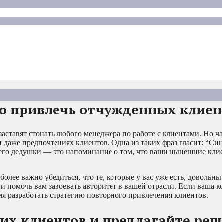
но привлечь отчужденных клиен
ставят стонать любого менеджера по работе с клиентами. Но ча
 даже предпочтениях клиентов. Одна из таких фраз гласит: “Син
шего дедушки — это напоминание о том, что ваши нынешние кли
 более важно убедиться, что те, которые у вас уже есть, довольн
 и помочь вам завоевать авторитет в вашей отрасли. Если ваша 
мя разработать стратегию повторного привлечения клиентов.
оих клиентов и предлагайте ре