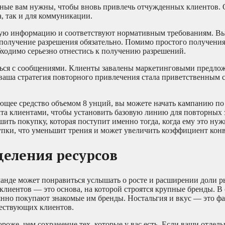
данные вам нужны, чтобы вновь привлечь отчужденных клиентов.
, так и для коммуникации.
ную информацию и соответствуют нормативным требованиям. Вы
у получение разрешения обязательно. Помимо простого получени
ходимо серьезно отнестись к получению разрешений.
ениться с сообщениями. Клиенты завалены маркетинговыми предл
ваша стратегия повторного привлечения стала приветственным 
ющее средство объемом 8 унций, вы можете начать кампанию по
кта клиентами, чтобы установить базовую линию для повторных з
ить покупку, которая поступит именно тогда, когда ему это ну
ки, что уменьшит трения и может увеличить коэффициент конв
деления ресурсов
анде может понравиться услышать о росте и расширении доли р
клиентов — это основа, на которой строятся крупные бренды. В 
нно покупают знакомые им бренды. Ностальгия и вкус — это фа
ществующих клиентов.
роже, чем сохранение тех, которые у вас есть. Если ваши отдел