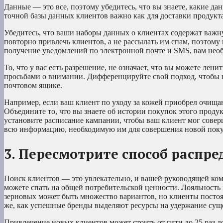
Данные — это все, поэтому убедитесь, что вы знаете, какие 
точной базы данных клиентов важно как для доставки продукта
Убедитесь, что ваши наборы данных о клиентах содержат важ
повторно привлечь клиентов, а не рассылать им спам, поэтом
получение уведомлений по электронной почте и SMS, вам необ
То, что у вас есть разрешение, не означает, что вы можете л
просьбами о внимании. Дифференцируйте свой подход, чтобы 
почтовом ящике.
Например, если ваш клиент по уходу за кожей приобрел очища
Объедините то, что вы знаете об истории покупок этого проду
установите расписание кампании, чтобы ваш клиент мог соверш
всю информацию, необходимую им для совершения новой покуп
3. Пересмотрите способ распре
Поиск клиентов — это увлекательно, и вашей руководящей ком
можете спать на общей потребительской ценности. Лояльность 
зерновых может быть множество вариантов, но клиенты постоя
же, как успешные бренды выделяют ресурсы на удержание су
Привлечение новых клиентов может стоить от пяти до 25 раз до