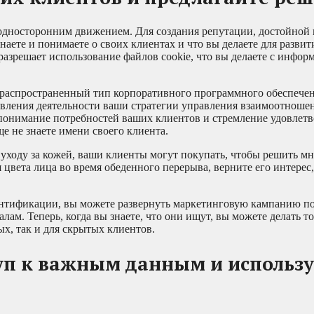
с односторонним движением. Для создания репутации, достойной
аете и понимаете о своих клиентах и что вы делаете для разви
разрешает использование файлов cookie, что вы делаете с инфор
распространенный тип корпоративного программного обеспечен
авления деятельности ваши стратегии управления взаимоотноше
: понимание потребностей ваших клиентов и стремление удовлетв
ще не знаете имени своего клиента.
 уходу за кожей, ваши клиенты могут покупать, чтобы решить м
цвета лица во время обеденного перерыва, верните его интерес,
ентификации, вы можете развернуть маркетинговую кампанию п
ам. Теперь, когда вы знаете, что они ищут, вы можете делать т
х, так и для скрытых клиентов.
уп к важным данным и использу