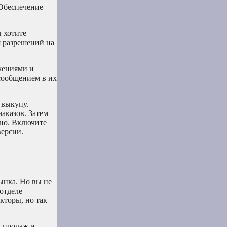
 Обеспечение
 хотите
я разрешений на
ожениями и
сообщением в их
 выкупу.
аказов. Затем
жно. Включите
ерсии.
ынка. Но вы не
отделе
кторы, но так
ы продаж и