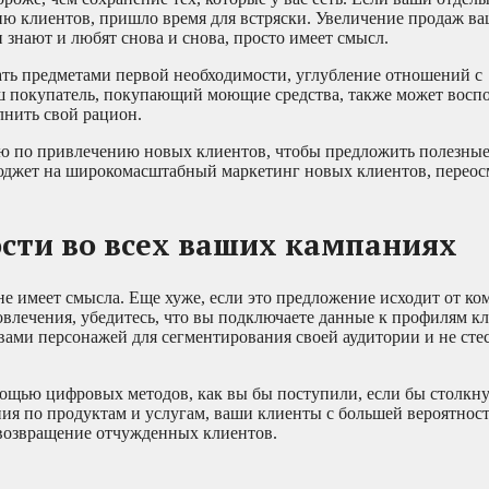
ию клиентов, пришло время для встряски. Увеличение продаж в
знают и любят снова и снова, просто имеет смысл.
ать предметами первой необходимости, углубление отношений с
 покупатель, покупающий моющие средства, также может воспо
нить свой рацион.
ию по привлечению новых клиентов, чтобы предложить полезные
бюджет на широкомасштабный маркетинг новых клиентов, переос
ости во всех ваших кампаниях
е имеет смысла. Еще хуже, если это предложение исходит от ко
овлечения, убедитесь, что вы подключаете данные к профилям к
вами персонажей для сегментирования своей аудитории и не сте
щью цифровых методов, как вы бы поступили, если бы столкну
ния по продуктам и услугам, ваши клиенты с большей вероятнос
 возвращение отчужденных клиентов.