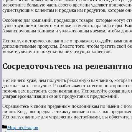
маркетинга большую часть своего времени уделяют привлечен
существующим клиентам и продажа им продуктов, которые они 
Особенно для компаний, продающих товары, которые могут ст
существующими клиентами может изменить правила игры. Ваш
балансирующим тоником и увлажняющим кремом, чтобы допол
Используя исторические данные о продажах, создайте кампан
дополнительные продукты. Вместо того, чтобы тратить свой 
можете увеличить покупки ваших текущих клиентов.
Сосредоточьтесь на релевантн
Нет ничего хуже, чем получить рекламную кампанию, которая н
должна знать вас лучше. Разрабатывая стратегию повторного в
помочь вам настроить свои кампании. Используйте созданных 
ультраперсонализации своих продуктовых предложений.
Обращайтесь к своим преданным поклонникам по имени с помо
лично. Когда вы предлагаете актуальные и полезные предложе
Используя данные для управления настройками, вы облегчите
Рубрики
Мир переводов