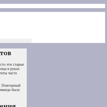
тов
сто эти старые
ица в руках
енты часто
ы. Повторный
команда была
шения