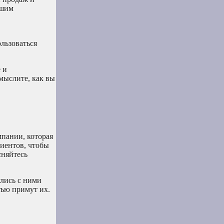
ашим
льзоваться
 и
мыслите, как вы
мпании, которая
лиентов, чтобы
сняйтесь
лись с ними
тью примут их.