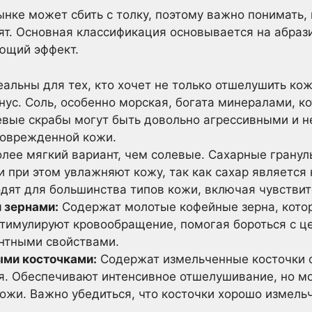
ынке может сбить с толку, поэтому важно понимать,
ят. Основная классификация основывается на абраз
ющий эффект.
альны для тех, кто хочет не только отшелушить кож
нус. Соль, особенно морская, богата минералами, к
левые скрабы могут быть довольно агрессивными и н
поврежденной кожи.
лее мягкий вариант, чем солевые. Сахарные грану
и при этом увлажняют кожу, так как сахар является
дят для большинства типов кожи, включая чувствит
 зернами:
Содержат молотые кофейные зерна, котор
стимулируют кровообращение, помогая бороться с ц
нтными свойствами.
ыми косточками:
Содержат измельченные косточки ф
я. Обеспечивают интенсивное отшелушивание, но м
ожи. Важно убедиться, что косточки хорошо измель