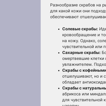
Разнообразие скрабов на р
для какой кожи они подход
обеспечивают отшелушива
Солевые скрабы:
Иде
кровообращение и то
на кожу. Однако, со
чувствительной или 
Сахарные скрабы:
Бо
омертвевшие клетки 
увлажнителем. Подхо
Скрабы с кофейными
отшелушивают, но и 
обладает антиоксида
Скрабы с натуральн
абрикоса или миндал
для чувствительной к
царапин.