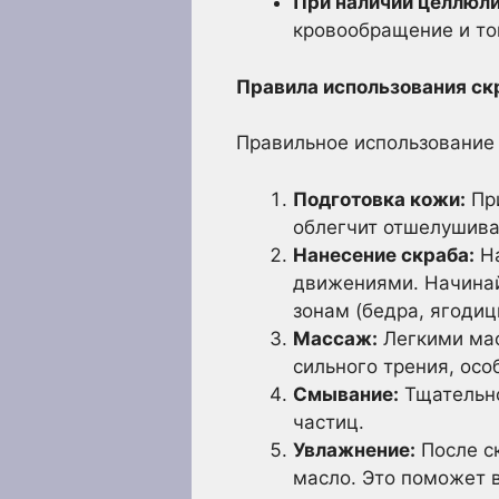
При наличии целлюли
кровообращение и то
Правила использования ск
Правильное использование 
Подготовка кожи:
При
облегчит отшелушива
Нанесение скраба:
На
движениями. Начинай
зонам (бедра, ягодицы
Массаж:
Легкими мас
сильного трения, осо
Смывание:
Тщательно
частиц.
Увлажнение:
После с
масло. Это поможет в