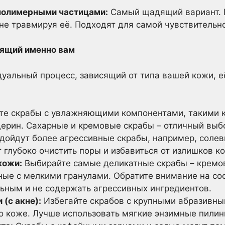
полимерными частицами:
Самый щадящий вариант. 
е травмируя её. Подходят для самой чувствительно
дящий именно вам
дуальный процесс, зависящий от типа вашей кожи, 
е скрабы с увлажняющими компонентами, такими ка
церин. Сахарные и кремовые скрабы – отличный выб
дойдут более агрессивные скрабы, например, соле
 глубоко очистить поры и избавиться от излишков к
кожи:
Выбирайте самые деликатные скрабы – кремо
ные с мелкими гранулами. Обратите внимание на со
ьным и не содержать агрессивных ингредиентов.
(с акне):
Избегайте скрабов с крупными абразивны
о коже. Лучше использовать мягкие энзимные пилин