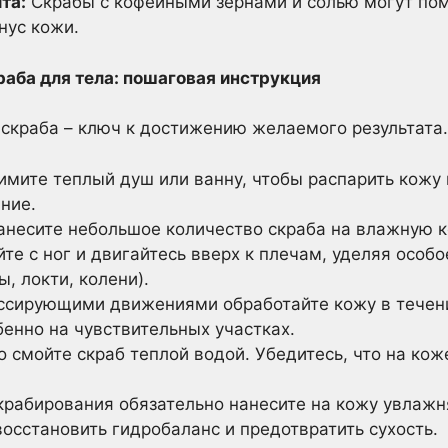
та:
Скрабы с кофейными зернами и солью могут пом
нус кожи.
раба для тела: пошаговая инструкция
скраба – ключ к достижению желаемого результата.
мите теплый душ или ванну, чтобы распарить кожу 
ние.
несите небольшое количество скраба на влажную 
те с ног и двигайтесь вверх к плечам, уделяя осо
, локти, колени).
сирующими движениями обработайте кожу в течение
бенно на чувствительных участках.
 смойте скраб теплой водой. Убедитесь, что на кож
крабирования обязательно нанесите на кожу увлажн
осстановить гидробаланс и предотвратить сухость.