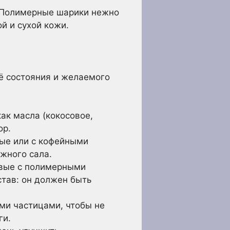
Полимерные шарики нежно
й и сухой кожи.
её состояния и желаемого
к масла (кокосовое,
ор.
вые или с кофейными
ожного сала.
вые с полимерными
став: он должен быть
ми частицами, чтобы не
ги.