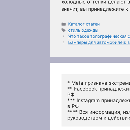
холодные оттенки делают в
значит, вы принадлежите к
Рубрики
Каталог статей
Метки
стиль одежды
Что такое топографическая 
Бамперы для автомобилей: в
* Meta признана экстрем
** Facebook принадлежит
РФ
*** Instagram принадлеж
в РФ 
**** Вся информация, из
руководством к действи