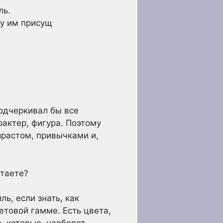
ль.
му им присущ
одчеркивал бы все
рактер, фигура. Поэтому
зрастом, привычками и,
таете?
, если знать, как
етовой гамме. Есть цвета,