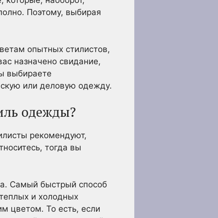
, которые, наоборот,
полно. Поэтому, выбирая
оветам опытных стилистов,
вас назначено свидание,
вы выбираете
ческую или деловую одежду.
тиль одежды?
тилисты рекомендуют,
тноситесь, тогда вы
та. Самый быстрый способ
 теплых и холодных
м цветом. То есть, если