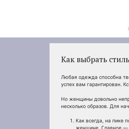
Перейти
к
содержимому
Как выбрать стил
Любая одежда способна тво
успех вам гарантирован. К
Но женщины довольно непре
несколько образов. Для на
Как всегда, на пике 
женщине. Главное — 