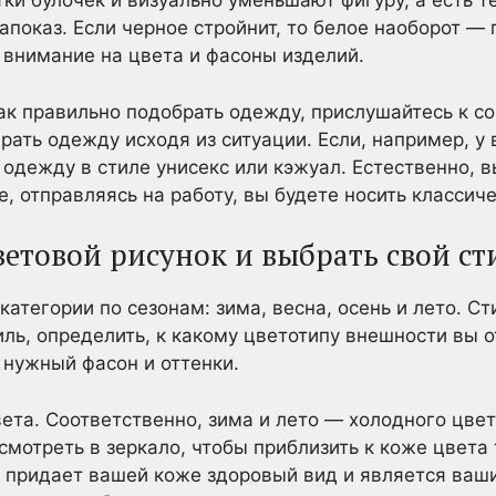
и булочек и визуально уменьшают фигуру, а есть те
апоказ. Если черное стройнит, то белое наоборот — 
 внимание на цвета и фасоны изделий.
 как правильно подобрать одежду, прислушайтесь к с
ать одежду исходя из ситуации. Если, например, у 
в одежду в стиле унисекс или кэжуал. Естественно, 
е, отправляясь на работу, вы будете носить класси
ветовой рисунок и выбрать свой с
атегории по сезонам: зима, весна, осень и лето. С
ль, определить, к какому цветотипу внешности вы о
нужный фасон и оттенки.
вета. Соответственно, зима и лето — холодного цве
смотреть в зеркало, чтобы приблизить к коже цвета
й придает вашей коже здоровый вид и является ваши