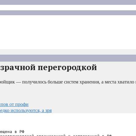
озрачной перегородкой
ойщик — получилось больше систем хранения, а места хватило 
пов от профи
дко используются, а зря
ещена в РФ