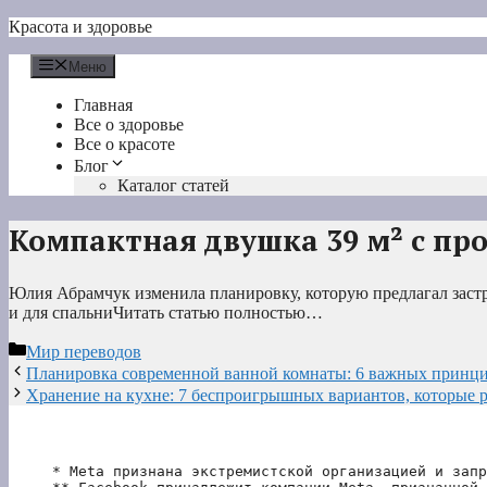
Перейти
Красота и здоровье
к
содержимому
Меню
Главная
Все о здоровье
Все о красоте
Блог
Каталог статей
Компактная двушка 39 м² с пр
Юлия Абрамчук изменила планировку, которую предлагал застр
и для спальниЧитать статью полностью…
Рубрики
Мир переводов
Планировка современной ванной комнаты: 6 важных принци
Хранение на кухне: 7 беспроигрышных вариантов, которые ре
* Meta признана экстремистской организацией и запр