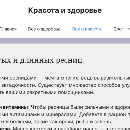
Красота и здоровье
Главная
Все о здоровье
Все о красоте
Блог
тых и длинных ресниц
ыми ресницами — мечта многих, ведь выразительный
 загадочности. Существует множество способов улу
тать вашими секретными помощниками.
и витамины
: Чтобы ресницы были сильными и здоро
ми витаминами и минералами. Добавьте в рацион п
м и белками, такие как орехи, рыба и зелень.
асла
: Масло касторки и репейное масло — это пров