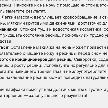
есниц. Наносите их на ночь с помощью чистой щеточ
ль заметите результат.
: Легкий массаж век улучшает кровообращение и ст
ень, мягкими круговыми движениями, достаточно дл
 макияжа
: Стойкие туши и водостойкая косметика, х
 ухудшать состояние ресниц, поскольку их трудно у
дства.
ться
: Оставление макияжа на ночь может привести 
бязательно очищайте кожу и ресницы перед сном н
оток и кондиционеров для ресниц
: Сыворотки, сод
нию и росту ресниц. Используйте их регулярно для
бегайте излишнего трения глаз и не злоупотребляйт
ое наклеивание ресниц может повредить натуральн
ые лайфхаки помогут вам достичь мечты о густых и
 и терпение — залог успешного результата!