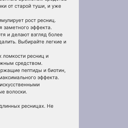
ки от старой туши, и уже
имулирует рост ресниц.
я заметного эффекта.
отя и делают взгляд более
далить. Выбирайте легкие и
к ломкости ресниц и
ежным средством.
ержащие пептиды и биотин,
 максимального эффекта.
е искусственными
ые волоски.
 длинных ресницах. Не