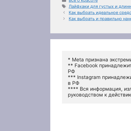
Все о красоте
Метки
Лайфхаки для густых и длин
Как выбрать идеальное сред
Как выбрать и правильно на
* Meta признана экстрем
** Facebook принадлежит
РФ
*** Instagram принадлеж
в РФ 
**** Вся информация, из
руководством к действи