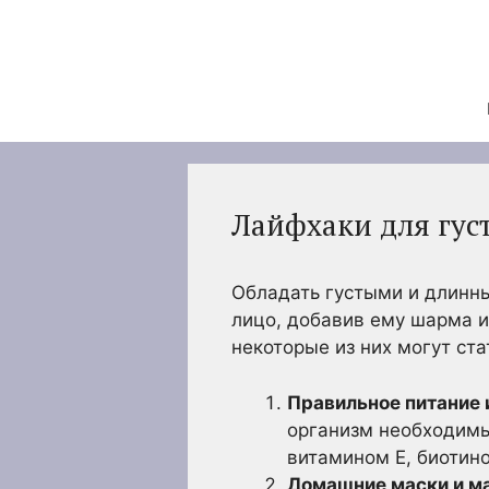
Перейти
к
содержимому
Лайфхаки для гус
Обладать густыми и длинн
лицо, добавив ему шарма и
некоторые из них могут с
Правильное питание 
организм необходимы
витамином Е, биотино
Домашние маски и м