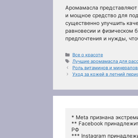
Аромамасла представляют с
и мощное средство для по
существенно улучшить каче
равновесии и физическом 
предпочтения и нужды, что
Рубрики
Все о красоте
Метки
Лучшие аромамасла для расс
Роль витаминов и минералов 
Уход за кожей в летний пери
* Meta признана экстрем
** Facebook принадлежит
РФ
*** Instagram принадлеж