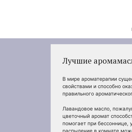
Перейти
к
содержимому
Лучшие аромамасл
В мире ароматерапии суще
свойствами и способно ока
правильного ароматическог
Лавандовое масло, пожалу
цветочный аромат способст
помогает при бессоннице, 
распыление в комнате може