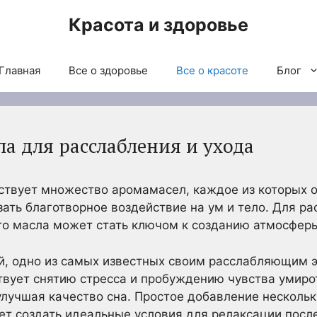
Красота и здоровье
Главная
Все о здоровье
Все о красоте
Блог
а для расслабления и ухода
ствует множество аромамасел, каждое из которых 
зать благотворное воздействие на ум и тело. Для р
о масла может стать ключом к созданию атмосферы
й, одно из самых известных своим расслабляющим э
вует снятию стресса и пробуждению чувства умирот
улучшая качество сна. Простое добавление нескольк
т создать идеальные условия для релаксации после