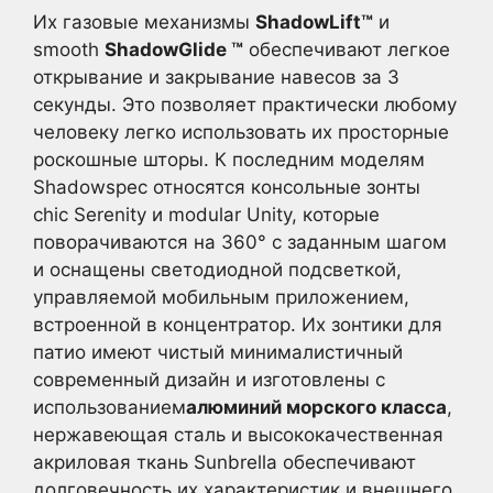
Их газовые механизмы
ShadowLift™
и
smooth
ShadowGlide ™
обеспечивают легкое
открывание и закрывание навесов за 3
секунды. Это позволяет практически любому
человеку легко использовать их просторные
роскошные шторы. К последним моделям
Shadowspec относятся консольные зонты
chic Serenity и modular Unity, которые
поворачиваются на 360° с заданным шагом
и оснащены светодиодной подсветкой,
управляемой мобильным приложением,
встроенной в концентратор. Их зонтики для
патио имеют чистый минималистичный
современный дизайн и изготовлены с
использованием
алюминий морского класса
,
нержавеющая сталь и высококачественная
акриловая ткань Sunbrella обеспечивают
долговечность их характеристик и внешнего