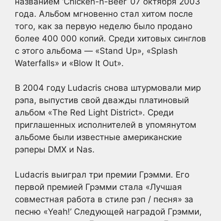
названием ‘Chicken-n-Beer’ 07 октября 2003
года. Альбом мгновенно стал хитом после
того, как за первую неделю было продано
более 400 000 копий. Среди хитовых синглов
с этого альбома — «Stand Up», «Splash
Waterfalls» и «Blow It Out».
В 2004 году Ludacris снова штурмовали мир
рэпа, выпустив свой дважды платиновый
альбом «The Red Light District». Среди
приглашенных исполнителей в упомянутом
альбоме были известные американские
рэперы DMX и Nas.
Ludacris выиграл три премии Грэмми. Его
первой премией Грэмми стала «Лучшая
совместная работа в стиле рэп / песня» за
песню «Yeah!’ Следующей наградой Грэмми,