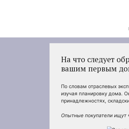
Перейти
к
содержимому
На что следует об
вашим первым д
По словам отраслевых эксп
изучая планировку дома. О
принадлежностях, складск
Опытные покупатели ищут ч