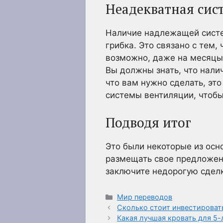
Неадекватная сис
Наличие надлежащей систе
грибка. Это связано с тем,
возможно, даже на месяцы.
Вы должны знать, что налич
что вам нужно сделать, эт
системы вентиляции, чтоб
Подводя итог
Это были некоторые из осн
размещать свое предложени
заключите недорогую сделк
Рубрики
Мир переводов
Сколько стоит инвестировать
Какая лучшая кровать для 5-